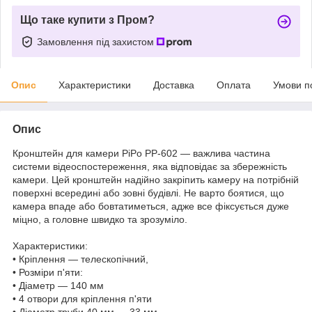
Що таке купити з Пром?
Замовлення під захистом
Опис
Характеристики
Доставка
Оплата
Умови п
Опис
Кронштейн для камери PiPo PP-602 — важлива частина
системи відеоспостереження, яка відповідає за збережність
камери. Цей кронштейн надійно закріпить камеру на потрібній
поверхні всередині або зовні будівлі. Не варто боятися, що
камера впаде або бовтатиметься, адже все фіксується дуже
міцно, а головне швидко та зрозуміло.
Характеристики:
• Кріплення — телескопічний,
• Розміри п'яти:
• Діаметр — 140 мм
• 4 отвори для кріплення п'яти
• Діаметр труби 40 мм — 33 мм