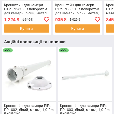
Кронштейн для камери
Кронштейн для камери
Крон
PiPo PP-802, з поворотом
PiPo PP- 801, з поворотом
PiPo
для камери, білий, метал,
для камери, білий, метал,
мет
1,5-3m ЕКОБОКС
1,5-3m ЕКОБОКС
1 224
935
845
₴
₴
1 346 ₴
1 029 ₴
Купити
Купити
Акційні пропозиції та новинки
–9%
–9%
Кронштейн для камери PiPo
Кронштейн для камери PiPo
PP- 602, білий, метал, 1,0-2m
PP- 603, білий, метал, 1,0-2m
ЕКОБОКС
ЕКОБОКС