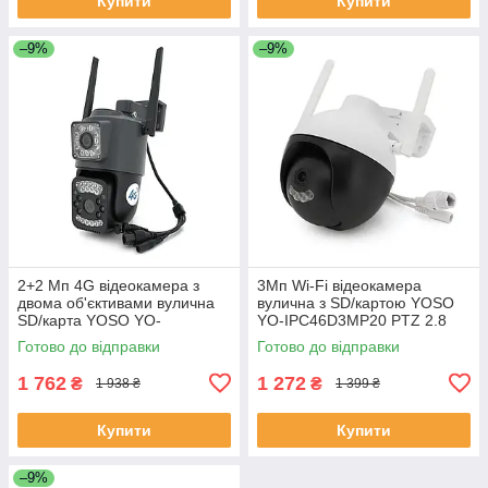
Купити
Купити
–9%
–9%
2+2 Мп 4G відеокамера з
3Мп Wi-Fi відеокамера
двома об'єктивами вулична
вулична з SD/картою YOSO
SD/карта YOSO YO-
YO-IPC46D3MP20 PTZ 2.8
IPC41D4MP50 PTZ 2.8mm
mm V380 ЕКОБОКС
Готово до відправки
Готово до відправки
V380 ЕКОБОКС
1 762
1 272
₴
₴
1 938 ₴
1 399 ₴
Купити
Купити
–9%