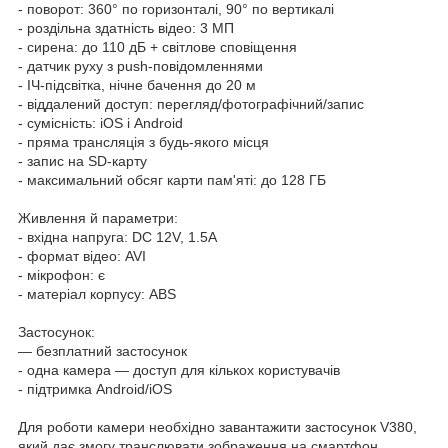
- поворот: 360° по горизонталі, 90° по вертикалі
- роздільна здатність відео: 3 МП
- сирена: до 110 дБ + світлове сповіщення
- датчик руху з push-повідомленнями
- ІЧ-підсвітка, нічне бачення до 20 м
- віддалений доступ: перегляд/фотографічний/запис
- сумісність: iOS і Android
- пряма трансляція з будь-якого місця
- запис на SD-карту
- максимальний обсяг карти пам'яті: до 128 ГБ
Живлення й параметри:
- вхідна напруга: DC 12V, 1.5A
- формат відео: AVI
- мікрофон: є
- матеріал корпусу: ABS
Застосунок:
— безплатний застосунок
- одна камера — доступ для кількох користувачів
- підтримка Android/iOS
Для роботи камери необхідно завантажити застосунок V380,
який дає змогу транслювати зображення на смартфон.