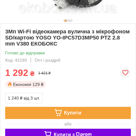
3Мп Wi-Fi відеокамера вулична з мікрофоном
SD/картою YOSO YO-IPC57D3MP50 PTZ 2.8
mm V380 ЕКОБОКС
Готово до відправки
Код: 42160
Опт і роздріб
1 292
₴
1 421 ₴
Економія
129 ₴
1 240 ₴
від 3 шт.
Купити
або
Купити з