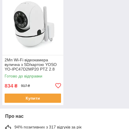
2Мп Wi-Fi відеокамера
вулична з SD/картою YOSO
YO-IPC47D2MP20 PTZ 2.8
mm IP44 V380 ЕКОБОКС
Готово до відправки
834
₴
917 ₴
Купити
Про нас
94% позитивних з 317 відгуків за рік