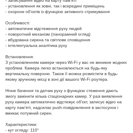
- записування відео на карту пам'яті
- установлення як зовні, так і всередині приміщень
- охорони об'єктів із функцією активного стримування
Особливості:
- автоматичне відстеження руху людей
- поворотний механізм (панорамний огляд)
- вбудована сирена та світлове сповіщення
- інтелектуальна аналітика руху
Встановлення:
З установленням камери через Wi-Fi у вас не виникне жодних
проблем. Камера легко встановлюється на будь-яку
вертикальну поверхню. Також її можна розмістити в будь-
якому зручному місці в зоні дії вашого Wi-Fi роутера.
Нічне бачення та датчик руху з функцією стеження дають
змогу замінити кілька стаціонарних камер. У разі виявлення
руху камера автоматично відстежує об'єкт, записує відео на
карту пам'яті, надсилає push-повідомлення в застосунок і
вмикає потужний сирен.
Характеристики:
- кут огляду: 110°