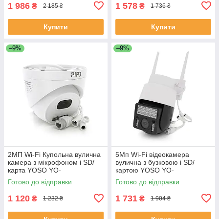
1 986
1 578
₴
₴
2 185 ₴
1 736 ₴
Купити
Купити
–9%
–9%
2MП Wi-Fi Купольна вулична
5Мп Wi-Fi відеокамера
камера з мікрофоном і SD/
вулична з бузковою і SD/
карта YOSO YO-
картою YOSO YO-
IPC56D2MP20 2.8 mm V380
IPC43D5MP50 PTZ 2.8mm
Готово до відправки
Готово до відправки
ЕКОБОКС
V380 ЕКОБОКС
1 120
1 731
₴
₴
1 232 ₴
1 904 ₴