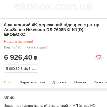
8-канальний 4K мережевий відеореєстратор
AcuSense Hikvision DS-7608NXI-K1(D)
ЕКОБОКС
Немає в наявності
Код: 42490
Опт і роздріб
6 926,40
₴
5 860,80 ₴
від 3 шт.
Опис
Характеристики
Доставка
Оплата
Умови п
Опис
Захист периметра (канали) 1-канальний, 4 МП (сітова HD-