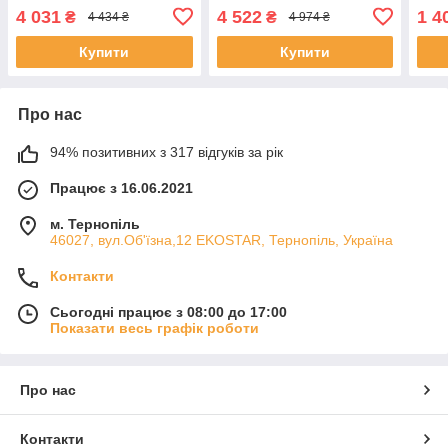
7104NI-Q1(D) ЕКОБОКС
7108NI-Q1(D) ЕКОБОКС
DC5V
4 031
4 522
1 4
₴
₴
4 434 ₴
4 974 ₴
ЕКО
Купити
Купити
Про нас
94% позитивних з 317 відгуків за рік
Працює з 16.06.2021
м. Тернопіль
46027, вул.Об'їзна,12 EKOSTAR, Тернопіль, Україна
Контакти
Сьогодні працює з 08:00 до 17:00
Показати весь графік роботи
Про нас
Контакти