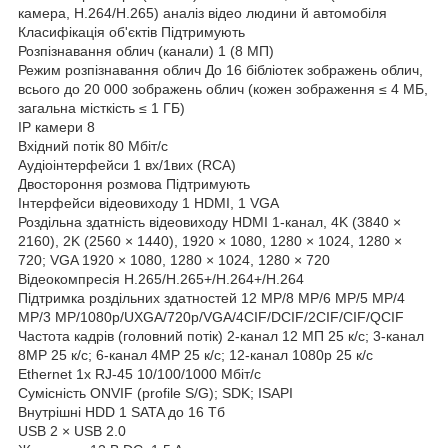
камера, H.264/H.265) аналіз відео людини й автомобіля
Класифікація об'єктів Підтримують
Розпізнавання облич (канали) 1 (8 МП)
Режим розпізнавання облич До 16 бібліотек зображень облич,
всього до 20 000 зображень облич (кожен зображення ≤ 4 МБ,
загальна місткість ≤ 1 ГБ)
IP камери 8
Вхідний потік 80 Мбіт/с
Аудіоінтерфейси 1 вх/1вих (RCA)
Двостороння розмова Підтримують
Інтерфейси відеовиходу 1 HDMI, 1 VGA
Роздільна здатність відеовиходу HDMI 1-канал, 4K (3840 ×
2160), 2K (2560 × 1440), 1920 × 1080, 1280 × 1024, 1280 ×
720; VGA 1920 × 1080, 1280 × 1024, 1280 × 720
Відеокомпресія H.265/H.265+/H.264+/H.264
Підтримка роздільних здатностей 12 MP/8 MP/6 MP/5 MP/4
MP/3 MP/1080p/UXGA/720p/VGA/4CIF/DCIF/2CIF/CIF/QCIF
Частота кадрів (головний потік) 2-канал 12 МП 25 к/с; 3-канал
8MP 25 к/с; 6-канал 4MP 25 к/с; 12-канал 1080p 25 к/с
Ethernet 1х RJ-45 10/100/1000 Мбіт/с
Сумісність ONVIF (profile S/G); SDK; ISAPI
Внутрішні HDD 1 SATA до 16 Тб
USB 2 × USB 2.0