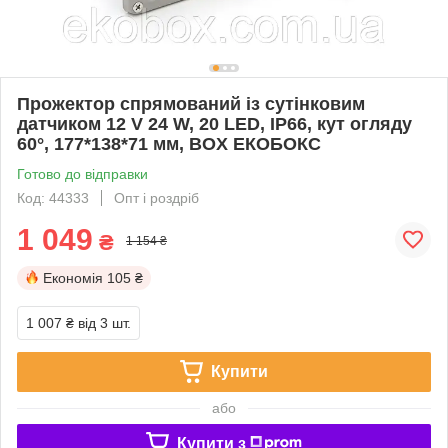
Прожектор спрямований із сутінковим
датчиком 12 V 24 W, 20 LED, IP66, кут огляду
60°, 177*138*71 мм, BOX ЕКОБОКС
Готово до відправки
Код: 44333
Опт і роздріб
1 049
₴
1 154 ₴
Економія
105 ₴
1 007 ₴
від 3 шт.
Купити
або
Купити з