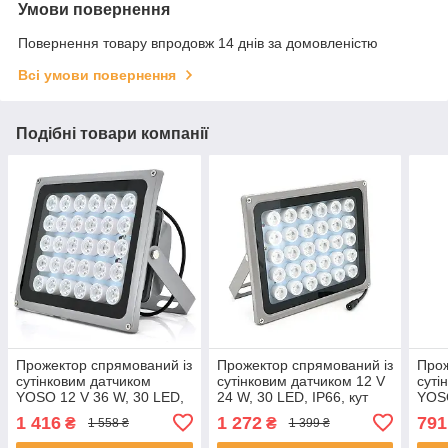
Умови повернення
Повернення товару впродовж 14 днів за домовленістю
Всі умови повернення
Подібні товари компанії
Прожектор спрямований із
Прожектор спрямований із
Прож
сутінковим датчиком
сутінковим датчиком 12 V
суті
YOSO 12 V 36 W, 30 LED,
24 W, 30 LED, IP66, кут
YOSO
IP66, кут огляду 60°,
огляду 60°, 220*181*85
IP66
1 416
1 272
791
₴
₴
1 558 ₴
1 399 ₴
дальність до 100 м,
мм, BOX ЕКОБОКС
даль
220*180*85 мм, BOX
177*