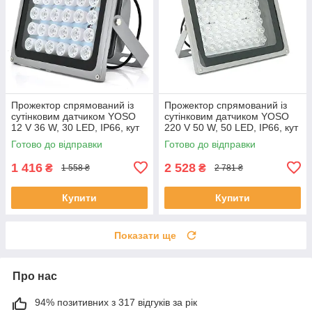
Прожектор спрямований із
Прожектор спрямований із
сутінковим датчиком YOSO
сутінковим датчиком YOSO
12 V 36 W, 30 LED, IP66, кут
220 V 50 W, 50 LED, IP66, кут
огляду 60°, дальність до 100
огляду 120°, дальність до 150
Готово до відправки
Готово до відправки
м, 220*180*85 мм, BOX
м, 280*230*130 мм, BOX
1 416
2 528
₴
₴
1 558 ₴
2 781 ₴
Купити
Купити
Показати ще
Про нас
94% позитивних з 317 відгуків за рік