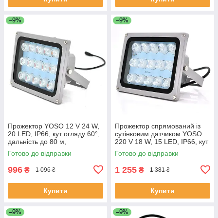
–9%
–9%
Прожектор YOSO 12 V 24 W,
Прожектор спрямований із
20 LED, IP66, кут огляду 60°,
сутінковим датчиком YOSO
дальність до 80 м,
220 V 18 W, 15 LED, IP66, кут
180*115*140 мм, BOX
огляду 120°, дальність до 50
Готово до відправки
Готово до відправки
ЕКОБОКС
м, 177*138 х 85 мм, BOX
996
1 255
₴
₴
1 096 ₴
1 381 ₴
Купити
Купити
–9%
–9%