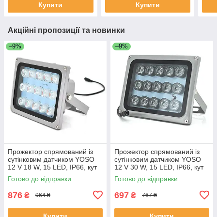
Купити
Купити
Акційні пропозиції та новинки
–9%
–9%
Прожектор спрямований із
Прожектор спрямований із
сутінковим датчиком YOSO
сутінковим датчиком YOSO
12 V 18 W, 15 LED, IP66, кут
12 V 30 W, 15 LED, IP66, кут
огляду 60°, дальність до 30
огляду 60°, дальність до 50
Готово до відправки
Готово до відправки
м, 177*138*65 мм, BOX
м, 177*138*65 мм, BOX
876
697
₴
₴
964 ₴
767 ₴
Купити
Купити