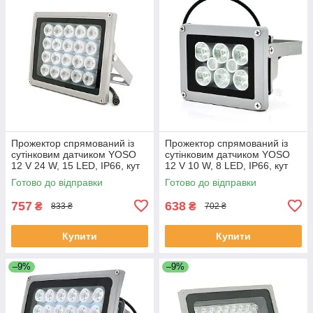
Прожектор спрямований із
Прожектор спрямований із
сутінковим датчиком YOSO
сутінковим датчиком YOSO
12 V 24 W, 15 LED, IP66, кут
12 V 10 W, 8 LED, IP66, кут
огляду 60°, дальність до 40
огляду 60°, дальність до 30
Готово до відправки
Готово до відправки
м, 177*138*65 мм, BOX
м, 113*86*63 мм, BOX
ЕКОБОКС
757
638
₴
₴
833 ₴
702 ₴
Купити
Купити
–9%
–9%