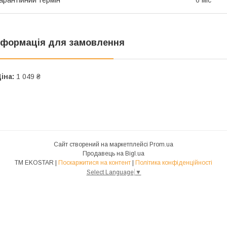
нформація для замовлення
іна:
1 049 ₴
Сайт створений на маркетплейсі
Prom.ua
Продавець на Bigl.ua
ТМ EKOSTAR |
Поскаржитися на контент
|
Політика конфіденційності
Select Language
▼