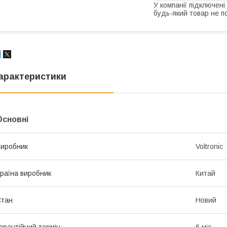
У компанії підключені
будь-який товар не п
арактеристики
Основні
иробник
Voltronic
раїна виробник
Китай
Стан
Новий
арантійний термін
6 міс