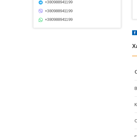
+380988941199
+380988941199
+380988941199
Х
В
К
Г