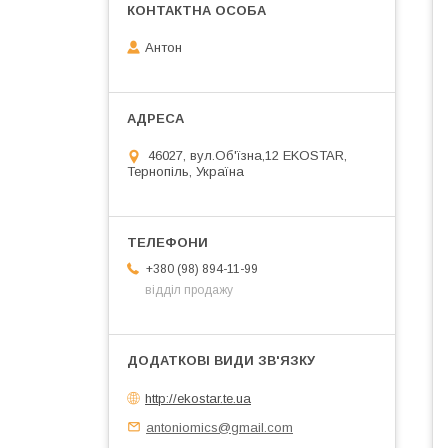
Антон
46027, вул.Об'їзна,12 EKOSTAR,
Тернопіль, Україна
+380 (98) 894-11-99
відділ продажу
http://ekostar.te.ua
antoniomics@gmail.com