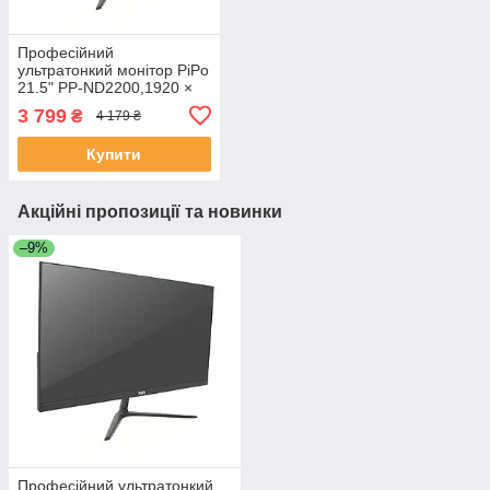
Професійний
ультратонкий монітор PiPo
21.5" PP-ND2200,1920 ×
1080, HDMI, VGA, DC / 12
3 799
₴
4 179 ₴
V, 494х285х7 mm
ЕКОБОКС
Купити
Акційні пропозиції та новинки
–9%
Професійний ультратонкий