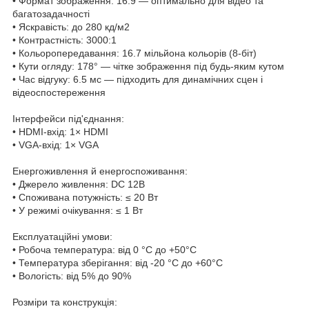
• Формат зображення: 16:9 — оптимально для відео та
багатозадачності
• Яскравість: до 280 кд/м2
• Контрастність: 3000:1
• Кольоропередавання: 16.7 мільйона кольорів (8-біт)
• Кути огляду: 178° — чітке зображення під будь-яким кутом
• Час відгуку: 6.5 мс — підходить для динамічних сцен і
відеоспостереження
Інтерфейси під'єднання:
• HDMI-вхід: 1× HDMI
• VGA-вхід: 1× VGA
Енергоживлення й енергоспоживання:
• Джерело живлення: DC 12В
• Споживана потужність: ≤ 20 Вт
• У режимі очікування: ≤ 1 Вт
Експлуатаційні умови:
• Робоча температура: від 0 °C до +50°C
• Температура зберігання: від -20 °C до +60°C
• Вологість: від 5% до 90%
Розміри та конструкція: