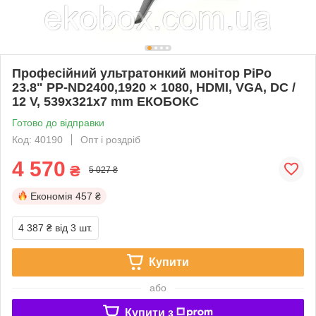
Професійний ультратонкий монітор PiPo
23.8" PP-ND2400,1920 × 1080, HDMI, VGA, DC /
12 V, 539x321x7 mm ЕКОБОКС
Готово до відправки
Код: 40190
Опт і роздріб
4 570
₴
5 027 ₴
Економія
457 ₴
4 387 ₴
від 3 шт.
Купити
або
Купити з