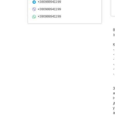
+380988941199
+380988941199
+380988941199
В
з
К
-
-
-
-
-
-
З
я
Н
д
у
а