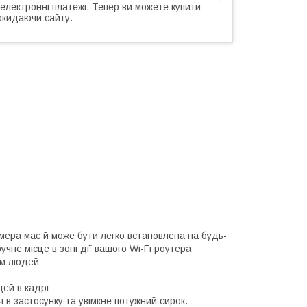
 електронні платежі. Тепер ви можете купити
окидаючи сайту.
амера має й може бути легко встановлена на будь-
чне місце в зоні дії вашого Wi-Fi роутера
ям людей
ей в кадрі
 в застосунку та увімкне потужний сирок.