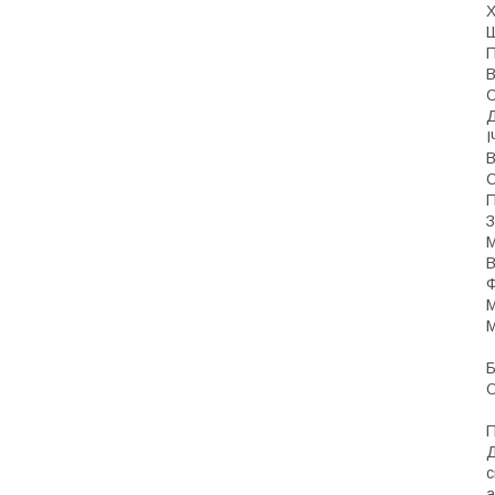
Х
Ш
П
В
С
Д
І
В
С
П
З
М
В
Ф
М
М
Б
О
П
Д
с
а