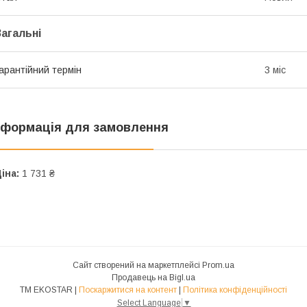
Загальні
арантійний термін
3 міс
нформація для замовлення
іна:
1 731 ₴
Сайт створений на маркетплейсі
Prom.ua
Продавець на Bigl.ua
ТМ EKOSTAR |
Поскаржитися на контент
|
Політика конфіденційності
Select Language
▼