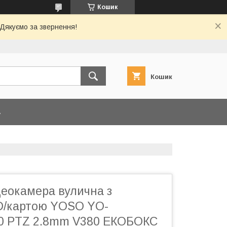
Кошик
 Дякуємо за звернення!
Кошик
А
деокамера вулична з
SD/картою YOSO YO-
0 PTZ 2.8mm V380 ЕКОБОКС