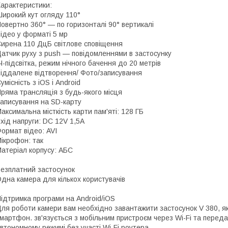
арактеристики:
ирокий кут огляду 110°
овертно 360° — по горизонталі 90° вертикалі
ідео у форматі 5 мр
ирена 110 ДцБ світлове сповіщення
атчик руху з push — повідомленнями в застосунку
Ч-підсвітка, режим нічного бачення до 20 метрів
іддалене відтворення/ Фото/записування
умісність з iOS і Android
ряма трансляція з будь-якого місця
аписування на SD-карту
аксимальна місткість карти пам'яті: 128 ГБ
хід напруги: DC 12V 1,5A
ормат відео: AVI
ікрофон: так
атеріал корпусу: АБС
езплатний застосунок
дна камера для кількох користувачів
ідтримка програми на Android/iOS
ля роботи камери вам необхідно завантажити застосунок V 380, я
мартфон. зв'язується з мобільним пристроєм через Wi-Fi та передає
втономному режимі без участі Wi-Fi роутера