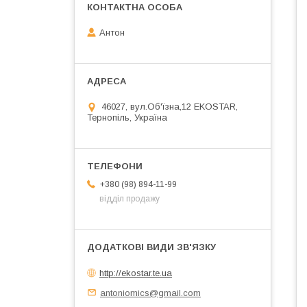
Антон
46027, вул.Об'їзна,12 EKOSTAR,
Тернопіль, Україна
+380 (98) 894-11-99
відділ продажу
http://ekostar.te.ua
antoniomics@gmail.com