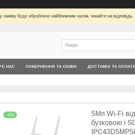
у заявку буде оброблено найближчим часом, чекайте на відповідь.
РО НАС
ПОВЕРНЕННЯ ТА ОБМІН
ДОСТАВКА ТА ОПЛАТ
5Мп Wi-Fi ві
–9%
бузковою і 
IPC43D5MP5