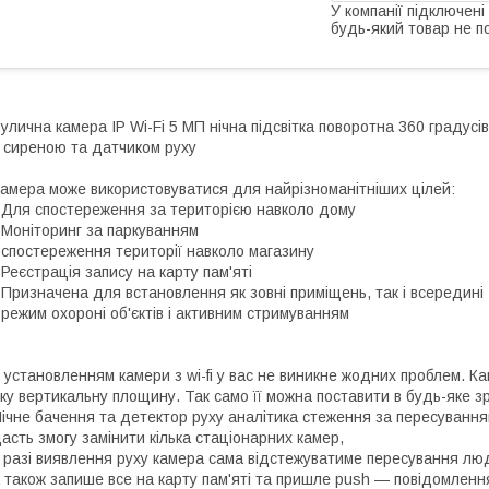
У компанії підключені
будь-який товар не п
улична камера IP Wi-Fi 5 МП нічна підсвітка поворотна 360 градусів
 сиреною та датчиком руху
амера може використовуватися для найрізноманітніших цілей:
 Для спостереження за територією навколо дому
 Моніторинг за паркуванням
 спостереження території навколо магазину
 Реєстрація запису на карту пам'яті
 Призначена для встановлення як зовні приміщень, так і всередині
 режим охороні об'єктів і активним стримуванням
 установленням камери з wi-fi у вас не виникне жодних проблем. К
ку вертикальну площину. Так само її можна поставити в будь-яке зру
ічне бачення та детектор руху аналітика стеження за пересуванн
асть змогу замінити кілька стаціонарних камер,
 разі виявлення руху камера сама відстежуватиме пересування люд
 також запише все на карту пам'яті та пришле push — повідомлення