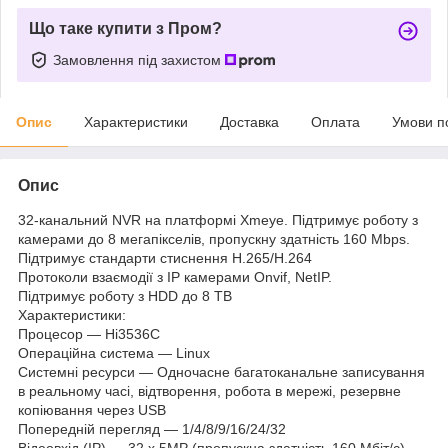
Що таке купити з Пром?
Замовлення під захистом
Опис
Характеристики
Доставка
Оплата
Умови п
Опис
32-канальний NVR на платформі Xmeye. Підтримує роботу з
камерами до 8 мегапікселів, пропускну здатність 160 Mbps.
Підтримує стандарти стиснення H.265/H.264
Протоколи взаємодії з IP камерами Onvif, NetIP.
Підтримує роботу з HDD до 8 ТВ
Характеристики:
Процесор — Hi3536C
Операційна система — Linux
Системні ресурси — Одночасне багатоканальне записування
в реальному часі, відтворення, робота в мережі, резервне
копіювання через USB
Попередній перегляд — 1/4/8/9/16/24/32
Відеовхід (IP) — 32 х 5MP (пропускна здатність 160 Мбіт/с)