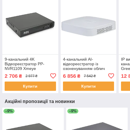
9-канальний 4K
4-канальний AI-
IP в
Відеореєстратор PP-
відеореєстратор із
кан
NVR1109 Xmeye
озоненуванням облич
Gree
ЕКОБОКС
DHI-NVR2104-I2
12M
2 706
6 856
12 
₴
₴
2 977 ₴
7 542 ₴
ЕКОБОКС
Купити
Купити
Акційні пропозиції та новинки
–9%
–9%