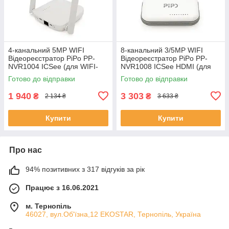
4-канальний 5MP WIFI
8-канальний 3/5MP WIFI
Відеореєстратор PiPo PP-
Відеореєстратор PiPo PP-
NVR1004 ICSee (для WIFI-
NVR1008 ICSee HDMI (для
камер ICSee) ЕКОБОКС
WIFI камер ICSee) ЕКОБОКС
Готово до відправки
Готово до відправки
1 940
3 303
₴
₴
2 134 ₴
3 633 ₴
Купити
Купити
Про нас
94% позитивних з 317 відгуків за рік
Працює з 16.06.2021
м. Тернопіль
46027, вул.Об'їзна,12 EKOSTAR, Тернопіль, Україна