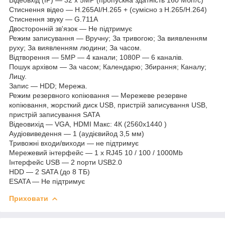
Стиснення відео — H.265AI/H.265 + (сумісно з H.265/H.264)
Стиснення звуку — G.711A
Двосторонній зв'язок — Не підтримує
Режим записування — Вручну; За тривогою; За виявленням
руху; За виявленням людини; За часом.
Відтворення — 5MP — 4 канали; 1080P — 6 каналів.
Пошук архівом — За часом; Календарю; Збирання; Каналу;
Лицу.
Запис — HDD; Мережа.
Режим резервного копіювання — Мережеве резервне
копіювання, жорсткий диск USB, пристрій записування USB,
пристрій записування SATA
Відеовихід — VGA, HDMI Макс: 4К (2560х1440 )
Аудіовиведення — 1 (аудієвийод 3,5 мм)
Тривожні входи/виходи — не підтримує
Мережевий інтерфейс — 1 х RJ45 10 / 100 / 1000Mb
Інтерфейс USB — 2 порти USB2.0
HDD — 2 SATA (до 8 ТБ)
ESATA — Не підтримує
Приховати