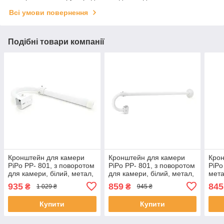
Всі умови повернення
Подібні товари компанії
Кронштейн для камери
Кронштейн для камери
Крон
PiPo PP- 801, з поворотом
PiPo PP- 801, з поворотом
PiPo
для камери, білий, метал,
для камери, білий, метал,
мет
1,5-3m ЕКОБОКС
1,0-2m ЕКОБОКС
935
859
845
₴
₴
1 029 ₴
945 ₴
Купити
Купити