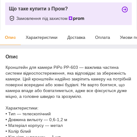
Що таке купити з Пром?
Замовлення під захистом
Опис
Характеристики
Доставка
Оплата
Умови п
Опис
Кронштейн для камери PiPo PP-603 — важлива частина
системи відеоспостереження, яка відповідає за збережність
камери. Цей кронштейн надійно закріпить камеру на потрібній
поверхні всередині або зовні будівлі. Не варто боятися, що
камера впаде або бовтатиметься, адже все фіксується дуже
міцно, а головне швидко та зрозуміло.
Характеристики:
• Тип — телескопічний
• Довжина вильоту — 0,6-1,2 м
• Матеріал корпусу — метал
• Колір білий
• Кількість у пакунку — 1 шт.