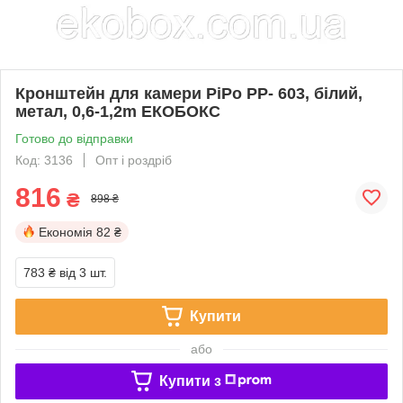
Кронштейн для камери PiPo PP- 603, білий,
метал, 0,6-1,2m ЕКОБОКС
Готово до відправки
Код: 3136
Опт і роздріб
816
₴
898 ₴
Економія
82 ₴
783 ₴
від 3 шт.
Купити
або
Купити з