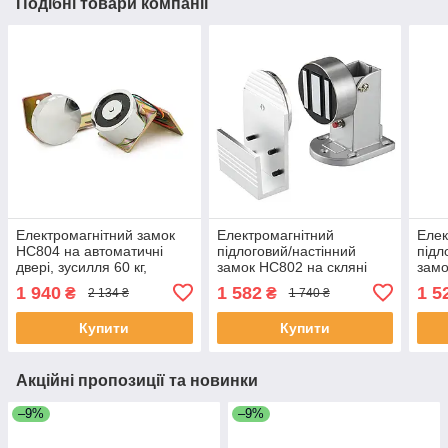
Подібні товари компанії
Електромагнітний замок
Електромагнітний
Елек
HC804 на автоматичні
підлоговий/настінний
підл
двері, зусилля 60 кг,
замок HC802 на скляні
замо
12/24v, 60/120mA, Box,
двері, кут відчинення —
двер
1 940
1 582
1 5
₴
₴
2 134 ₴
1 740 ₴
Q10 ЕКОБОКС
90°, зусилля 60 кг, 12/24v,
90°,
60/120mA, Box, Q10
60/1
Купити
Купити
Акційні пропозиції та новинки
–9%
–9%