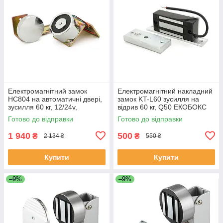
Електромагнітний замок
Електромагнітний накладний
HC804 на автоматичні двері,
замок KT-L60 зусилля на
зусилля 60 кг, 12/24v,
відрив 60 кг, Q50 ЕКОБОКС
60/120mA, Box, Q10
Готово до відправки
Готово до відправки
ЕКОБОКС
1 940
500
₴
₴
2 134 ₴
550 ₴
Купити
Купити
–9%
–9%