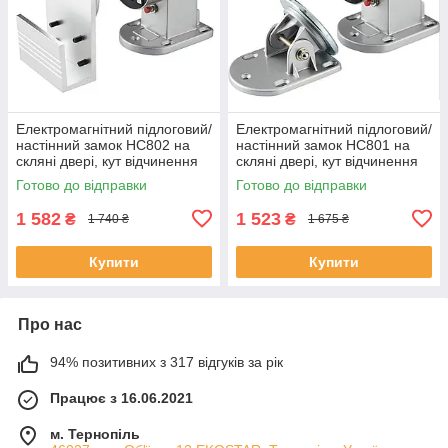
Електромагнітний підлоговий/
Електромагнітний підлоговий/
настінний замок HC802 на
настінний замок HC801 на
скляні двері, кут відчинення
скляні двері, кут відчинення
— 90°, зусилля 60 кг, 12/24v,
— 90°, зусилля 60 кг, 12/24v,
Готово до відправки
Готово до відправки
60/120mA, Box, Q10
60/120mA, Box
1 582
1 523
₴
₴
1 740 ₴
1 675 ₴
Купити
Купити
Про нас
94% позитивних з 317 відгуків за рік
Працює з 16.06.2021
м. Тернопіль