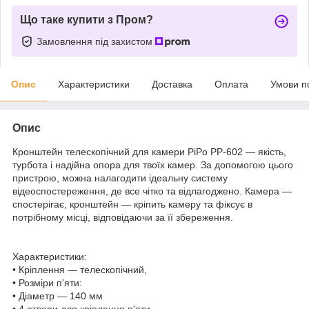
Що таке купити з Пром?
Замовлення під захистом
Опис
Характеристики
Доставка
Оплата
Умови п
Опис
Кронштейн телескопічний для камери PiPo PP-602 — якість,
турбота і надійна опора для твоїх камер. За допомогою цього
пристрою, можна налагодити ідеальну систему
відеоспостереження, де все чітко та відлагоджено. Камера —
спостерігає, кронштейн — кріпить камеру та фіксує в
потрібному місці, відповідаючи за її збереження.
Характеристики:
• Кріплення — телескопічний,
• Розміри п'яти:
• Діаметр — 140 мм
• 4 отвори для кріплення п'яти