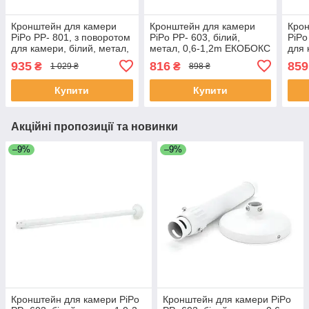
Кронштейн для камери
Кронштейн для камери
Крон
PiPo PP- 801, з поворотом
PiPo PP- 603, білий,
PiPo
для камери, білий, метал,
метал, 0,6-1,2m ЕКОБОКС
для 
1,5-3m ЕКОБОКС
1,0
935
816
859
₴
₴
1 029 ₴
898 ₴
Купити
Купити
Акційні пропозиції та новинки
–9%
–9%
Кронштейн для камери PiPo
Кронштейн для камери PiPo