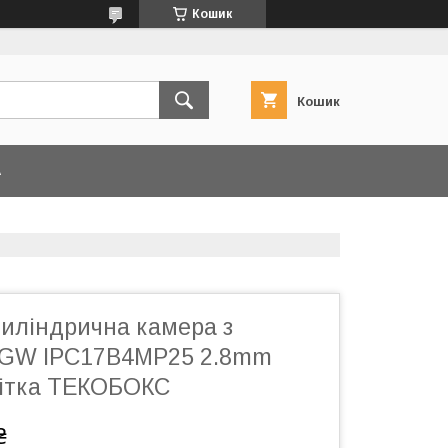
Кошик
Кошик
А
Циліндрична камера з
 GW IPC17B4MP25 2.8mm
вітка ТЕКОБОКС
₴