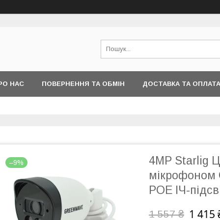
РО НАС
ПОВЕРНЕННЯ ТА ОБМІН
ДОСТАВКА ТА ОПЛАТ
4MP Starlig 
–9%
мікрофоном
POE ІЧ-підс
1 415 
1 557 ₴