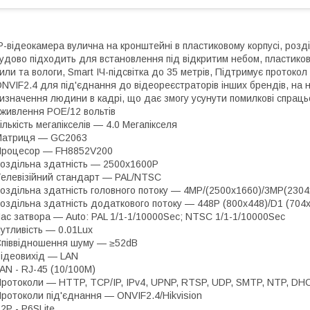
P-відеокамера вулична на кронштейні в пластиковому корпусі, розді
удово підходить для встановлення під відкритим небом, пластиков
или та вологи, Smart ІЧ-підсвітка до 35 метрів, Підтримує протокол
NVIF2.4 для під'єднання до відеореєстраторів інших брендів, на н
изначення людини в кадрі, що дає змогу усунути помилкові спрац
 живлення POE/12 вольтів
ількість мегапікселів — 4.0 Мегапікселя
Матриця — GC2063
Процесор — FH8852V200
оздільна здатність — 2500х1600P
елевізійний стандарт — PAL/NTSC
оздільна здатність головного потоку — 4MP/(2500х1660)/3MP(230
оздільна здатність додаткового потоку — 448P (800х448)/D1 (704х
ас затвора — Auto: PAL 1/1-1/10000Sec; NTSC 1/1-1/10000Sec
утливість — 0.01Lux
піввідношення шуму — ≥52dB
ідеовихід — LAN
AN - RJ-45 (10/100M)
ротоколи — HTTP, TCP/IP, IPv4, UPNP, RTSP, UDP, SMTP, NTP, DHCP
ротоколи під'єднання — ONVIF2.4/Hikvision
2P - P6SLite