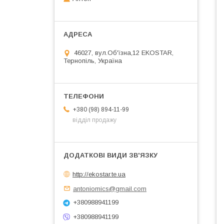
46027, вул.Об'їзна,12 EKOSTAR,
Тернопіль, Україна
+380 (98) 894-11-99
відділ продажу
http://ekostar.te.ua
antoniomics@gmail.com
+380988941199
+380988941199