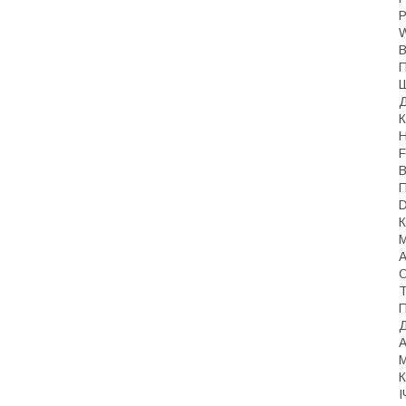
P
W
В
П
Ш
Д
К
Н
F
В
П
К
М
А
О
Т
П
Д
А
М
К
І