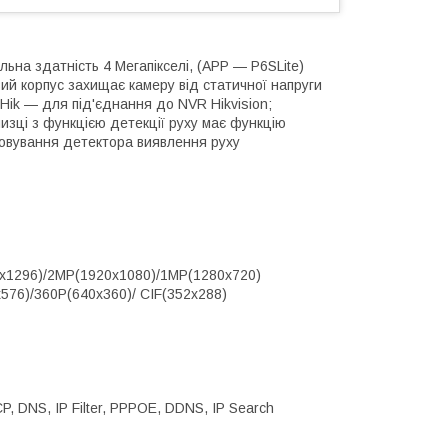
льна здатність 4 Мегапікселі, (APP — P6SLite)
ий корпус захищає камеру від статичної напруги
 Hik — для під'єднання до NVR Hikvision;
изці з функцією детекції руху має функцію
ьовування детектора виявлення руху
4х1296)/2MP(1920х1080)/1MP(1280х720)
576)/360P(640х360)/ CIF(352х288)
, DNS, IP Filter, PPPOE, DDNS, IP Search