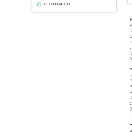
+380988941199
I
ч
п
O
в
,
К
Р
Т
Р
Р
Ч
Ч
С
В
L
П
П
P