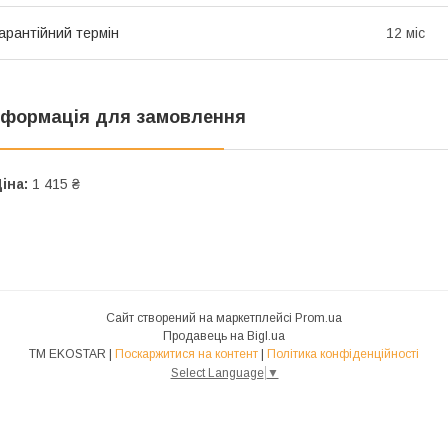
арантійний термін
12 міс
нформація для замовлення
іна:
1 415 ₴
Сайт створений на маркетплейсі
Prom.ua
Продавець на Bigl.ua
ТМ EKOSTAR |
Поскаржитися на контент
|
Політика конфіденційності
Select Language
▼