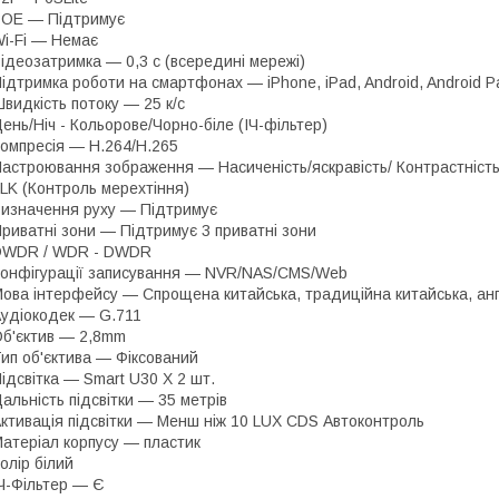
OE — Підтримує
i-Fi — Немає
ідеозатримка — 0,3 с (всередині мережі)
ідтримка роботи на смартфонах — iPhone, iPad, Android, Android P
видкість потоку — 25 к/с
ень/Ніч - Кольорове/Чорно-біле (ІЧ-фільтер)
омпресія — H.264/H.265
астроювання зображення — Насиченість/яскравість/ Контрастність/Р
LK (Контроль мерехтіння)
изначення руху — Підтримує
риватні зони — Підтримує 3 приватні зони
DWDR / WDR - DWDR
онфігурації записування — NVR/NAS/CMS/Web
ова інтерфейсу — Спрощена китайська, традиційна китайська, анг
удіокодек — G.711
б'єктив — 2,8mm
ип об'єктива — Фіксований
ідсвітка — Smart U30 X 2 шт.
альність підсвітки — 35 метрів
ктивація підсвітки — Менш ніж 10 LUX СDS Автоконтроль
атеріал корпусу — пластик
олір білий
Ч-Фільтер — Є