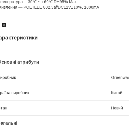
емпература - -30℃ ~ +60℃ RH95% Max
ивлення — POE IEEE 802.3af/DC12V±10%, 1000mA
арактеристики
Основні атрибути
иробник
Greenwa
раїна виробник
Китай
Стан
Новий
Загальні