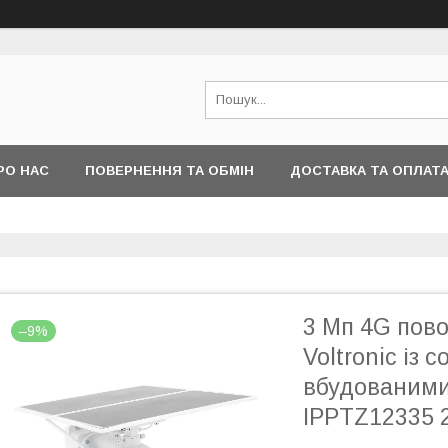
РО НАС
ПОВЕРНЕННЯ ТА ОБМІН
ДОСТАВКА ТА ОПЛАТ
3 Мп 4G пов
–9%
Voltronic із
вбудованими
IPPTZ12335 