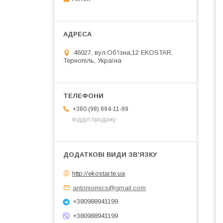
46027, вул.Об'їзна,12 EKOSTAR,
Тернопіль, Україна
+380 (98) 894-11-99
відділ продажу
http://ekostar.te.ua
antoniomics@gmail.com
+380988941199
+380988941199