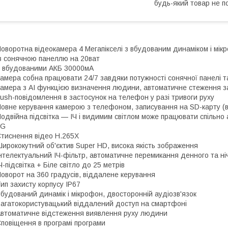
будь-який товар не п
оворотна відеокамера 4 Мегапікселі з вбудованим динаміком і мі
з сонячною панеллю на 20ват
 вбудованими АКБ 30000мА
амера собна працювати 24/7 завдяки потужності сонячної панелі т
амера з AI функцією визначення людини, автоматичне стеження 
ush-повідомлення в застосунок на телефон у разі тривоги руху
овне керування камерою з телефоном, записування на SD-карту (в
одвійна підсвітка — ІЧ і видимим світлом може працювати спільно
4G
тиснення відео H.265X
ирококутний об'єктив Super HD, висока якість зображення
нтелектуальний ІЧ-фільтр, автоматичне перемикання денного та ні
Ч-підсвітка + Біле світло до 25 метрів
оворот на 360 градусів, віддалене керування
ип захисту корпусу IP67
будований динамік і мікрофон, двосторонній аудіозв'язок
агатокористувацький віддалений доступ на смартфоні
втоматичне відстеження виявлення руху людини
повіщення в програмі програми