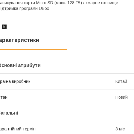
аписування карти Micro SD (макс. 128 ГБ) / хмарне сховище
ідтримка програми UBox
арактеристики
Основні атрибути
раїна виробник
Китай
Стан
Новий
Загальні
арантійний термін
3 міс