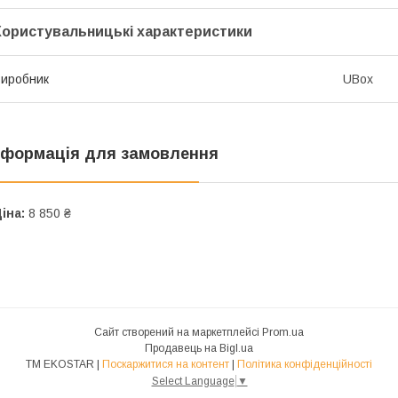
Користувальницькі характеристики
иробник
UBox
нформація для замовлення
іна:
8 850 ₴
Сайт створений на маркетплейсі
Prom.ua
Продавець на Bigl.ua
ТМ EKOSTAR |
Поскаржитися на контент
|
Політика конфіденційності
Select Language
▼