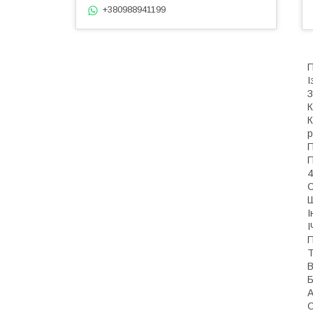
+380988941199
П
І
З
К
К
p
П
П
С
Ш
І
І
П
Т
В
Б
А
С