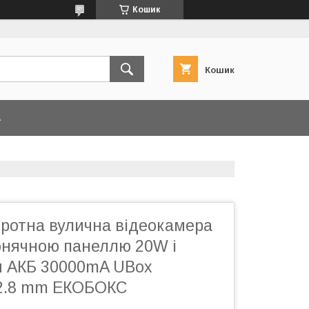
Кошик
Кошик
А
оротна вулична відеокамера
 сонячною панеллю 20W і
 АКБ 30000mA UBox
2.8 mm ЕКОБОКС