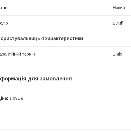
Стан
Новий
олір
Білий
Користувальницькі характеристики
арантійний термін
1 міс
нформація для замовлення
іна:
1 091 ₴