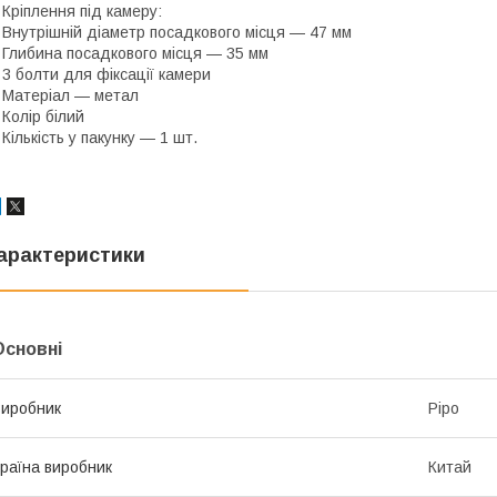
 Кріплення під камеру:
 Внутрішній діаметр посадкового місця — 47 мм
 Глибина посадкового місця — 35 мм
 3 болти для фіксації камери
 Матеріал — метал
 Колір білий
 Кількість у пакунку — 1 шт.
арактеристики
Основні
иробник
Pipo
раїна виробник
Китай