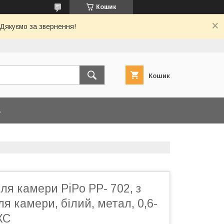
Кошик
 Дякуємо за звернення!
Кошик
А
я камери PiPo PP- 702, з
я камери, білий, метал, 0,6-
КС