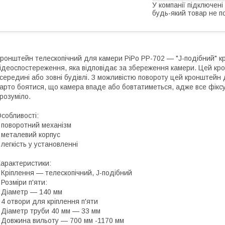
У компанії підключені
будь-який товар не п
ронштейн телескопічний для камери PiPo PP-702 — "J-подібний" 
ідеоспостереження, яка відповідає за збереження камери. Цей крон
середині або зовні будівлі. З можливістю повороту цей кронштейн
арто боятися, що камера впаде або бовтатиметься, адже все фіксу
розуміло.
собливості:
 поворотний механізм
 металевий корпус
 легкість у установленні
арактеристики:
 Кріплення — телескопічний, J-подібний
 Розміри п'яти:
 Діаметр — 140 мм
 4 отвори для кріплення п'яти
 Діаметр труби 40 мм — 33 мм
 Довжина вильоту — 700 мм -1170 мм