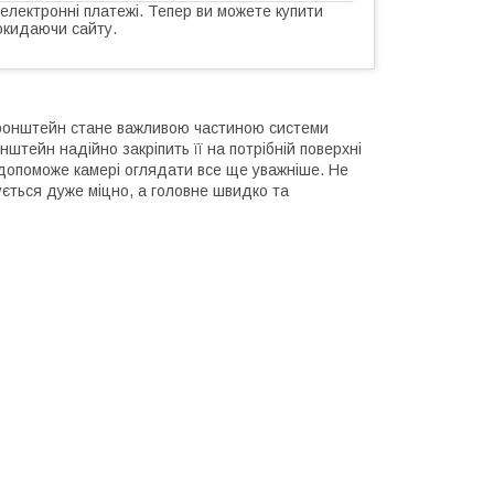
 електронні платежі. Тепер ви можете купити
окидаючи сайту.
кронштейн стане важливою частиною системи
штейн надійно закріпить її на потрібній поверхні
 допоможе камері оглядати все ще уважніше. Не
ється дуже міцно, а головне швидко та