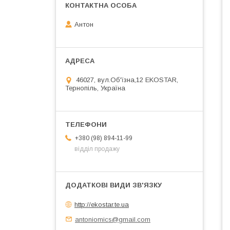
Антон
46027, вул.Об'їзна,12 EKOSTAR,
Тернопіль, Україна
+380 (98) 894-11-99
відділ продажу
http://ekostar.te.ua
antoniomics@gmail.com