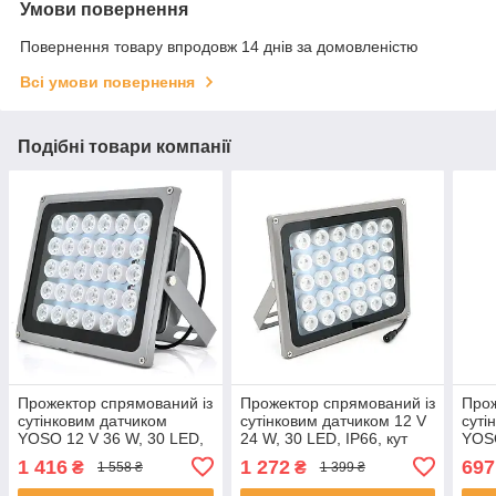
Умови повернення
Повернення товару впродовж 14 днів за домовленістю
Всі умови повернення
Подібні товари компанії
Прожектор спрямований із
Прожектор спрямований із
Прож
сутінковим датчиком
сутінковим датчиком 12 V
суті
YOSO 12 V 36 W, 30 LED,
24 W, 30 LED, IP66, кут
YOSO
IP66, кут огляду 60°,
огляду 60°, 220*181*85
IP66
1 416
1 272
697
₴
₴
1 558 ₴
1 399 ₴
дальність до 100 м,
мм, BOX ЕКОБОКС
даль
220*180*85 мм, BOX
177*