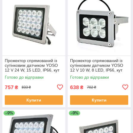
Прожектор спрямований із
Прожектор спрямований із
сутінковим датчиком YOSO
сутінковим датчиком YOSO
12 V 24 W, 15 LED, IP66, кут
12 V 10 W, 8 LED, IP66, кут
огляду 60°, дальність до 40
огляду 60°, дальність до 30
Готово до відправки
Готово до відправки
м, 177*138*65 мм, BOX
м, 113*86*63 мм, BOX
ЕКОБОКС
757
638
₴
₴
833 ₴
702 ₴
Купити
Купити
–9%
–9%