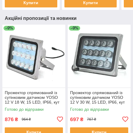
Купити
Купити
Акційні пропозиції та новинки
–9%
–9%
Прожектор спрямований із
Прожектор спрямований із
сутінковим датчиком YOSO
сутінковим датчиком YOSO
12 V 18 W, 15 LED, IP66, кут
12 V 30 W, 15 LED, IP66, кут
огляду 60°, дальність до 30
огляду 60°, дальність до 50
Готово до відправки
Готово до відправки
м, 177*138*65 мм, BOX
м, 177*138*65 мм, BOX
876
697
₴
₴
964 ₴
767 ₴
Купити
Купити