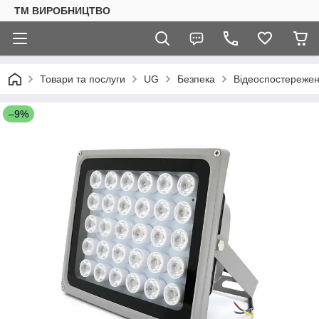
ТМ ВИРОБНИЦТВО
Товари та послуги
UG
Безпека
Відеоспостереже
–9%