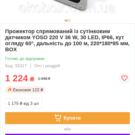
Прожектор спрямований із сутінковим
датчиком YOSO 220 V 36 W, 30 LED, IP66, кут
огляду 60°, дальність до 100 м, 220*180*85 мм,
BOX
Готово до відправки
Код: 33317
Опт і роздріб
1 224
₴
1 346 ₴
Економія
122 ₴
1 175 ₴
від 3 шт.
Купити
або