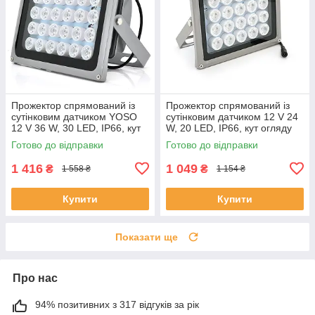
Прожектор спрямований із
Прожектор спрямований із
сутінковим датчиком YOSO
сутінковим датчиком 12 V 24
12 V 36 W, 30 LED, IP66, кут
W, 20 LED, IP66, кут огляду
огляду 60°, дальність до 100
60°, 177*138*71 мм, BOX
Готово до відправки
Готово до відправки
м, 220*180*85 мм, BOX
ЕКОБОКС
1 416
1 049
₴
₴
1 558 ₴
1 154 ₴
Купити
Купити
Показати ще
Про нас
94% позитивних з 317 відгуків за рік