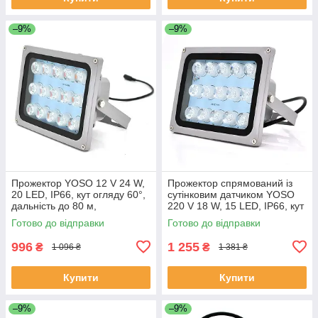
–9%
–9%
Прожектор YOSO 12 V 24 W,
Прожектор спрямований із
20 LED, IP66, кут огляду 60°,
сутінковим датчиком YOSO
дальність до 80 м,
220 V 18 W, 15 LED, IP66, кут
180*115*140 мм, BOX
огляду 120°, дальність до 50
Готово до відправки
Готово до відправки
ЕКОБОКС
м, 177*138 х 85 мм, BOX
996
1 255
₴
₴
1 096 ₴
1 381 ₴
Купити
Купити
–9%
–9%