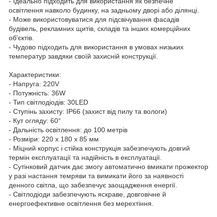
- Ідеально підходить для використання як безпечне
освітлення навколо будинку, на задньому дворі або ділянці.
- Може використовуватися для підсвічування фасадів
будівель, рекламних щитів, складів та інших комерційних
об'єктів.
- Чудово підходить для використання в умовах низьких
температур завдяки своїй захисній конструкції.
Характеристики:
- Напруга: 220V
- Потужність: 36W
- Тип світлодіодів: 30LED
- Ступінь захисту: IP66 (захист від пилу та вологи)
- Кут огляду: 60°
- Дальність освітлення: до 100 метрів
- Розміри: 220 х 180 х 85 мм
- Міцний корпус і стійка конструкція забезпечують довгий
термін експлуатації та надійність в експлуатації.
- Сутінковий датчик дає змогу автоматично вмикати прожектор
у разі настання темряви та вимикати його за наявності
денного світла, що забезпечує заощадження енергії.
- Світлодіоди забезпечують яскраве, довговічне й
енергоефективне освітлення без мерехтіння.