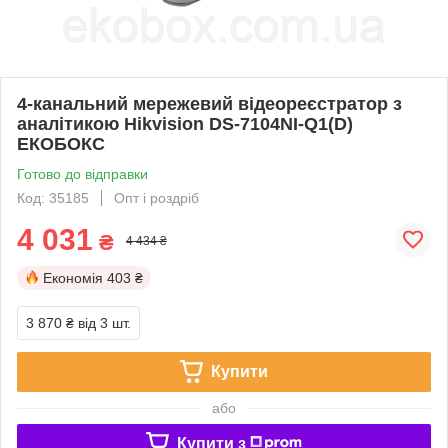
4-канальний мережевий відеореєстратор з
аналітикою Hikvision DS-7104NI-Q1(D)
ЕКОБОКС
Готово до відправки
Код: 35185
Опт і роздріб
4 031
₴
4 434 ₴
Економія
403 ₴
3 870 ₴
від 3 шт.
Купити
або
Купити з