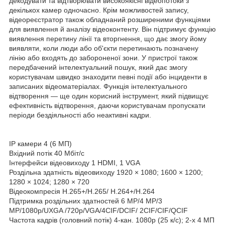
декодувати та відтворювати високоякісні відеопотоки з
декількох камер одночасно. Крім можливостей запису,
відеореєстратор також обладнаний розширеними функціями
для виявлення й аналізу відеоконтенту. Він підтримує функцію
виявлення перетину лінії та вторгнення, що дає змогу йому
виявляти, коли люди або об'єкти перетинають позначену
лінію або входять до забороненої зони. У пристрої також
передбачений інтелектуальний пошук, який дає змогу
користувачам швидко знаходити певні події або інциденти в
записаних відеоматеріалах. Функція інтелектуального
відтворення — ще один корисний інструмент, який підвищує
ефективність відтворення, даючи користувачам пропускати
періоди бездіяльності або неактивні кадри.
IP камери 4 (6 МП)
Вхідний потік 40 Мбіт/с
Інтерфейси відеовиходу 1 HDMI, 1 VGA
Роздільна здатність відеовиходу 1920 × 1080; 1600 × 1200;
1280 × 1024; 1280 × 720
Відеокомпресія H.265+/H.265/ H.264+/H.264
Підтримка роздільних здатностей 6 MP/4 MP/3
MP/1080p/UXGA /720p/VGA/4CIF/DCIF/ 2CIF/CIF/QCIF
Частота кадрів (головний потік) 4-кан. 1080p (25 к/с); 2-х 4 МП