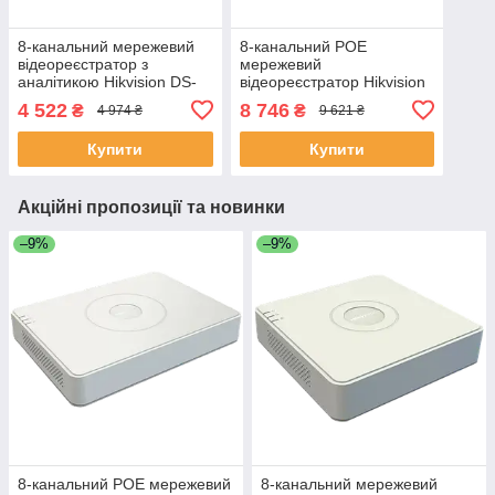
8-канальний мережевий
8-канальний POE
відеореєстратор з
мережевий
аналітикою Hikvision DS-
відеореєстратор Hikvision
7108NI-Q1(D) ЕКОБОКС
DS-7108NI-Q1/8P(D)
4 522
8 746
₴
₴
4 974 ₴
9 621 ₴
(ЕКОБОКС)
Купити
Купити
Акційні пропозиції та новинки
–9%
–9%
8-канальний POE мережевий
8-канальний мережевий