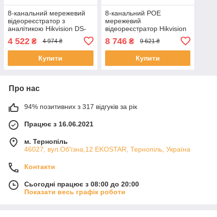
8-канальний мережевий
8-канальний POE
відеореєстратор з
мережевий
аналітикою Hikvision DS-
відеореєстратор Hikvision
7108NI-Q1(D) ЕКОБОКС
DS-7108NI-Q1/8P(D)
4 522
8 746
₴
₴
4 974 ₴
9 621 ₴
(ЕКОБОКС)
Купити
Купити
Про нас
94% позитивних з 317 відгуків за рік
Працює з 16.06.2021
м. Тернопіль
46027, вул.Об'їзна,12 EKOSTAR, Тернопіль, Україна
Контакти
Сьогодні працює з 08:00 до 20:00
Показати весь графік роботи