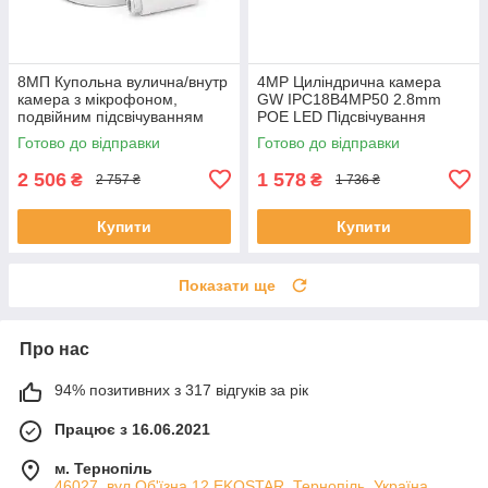
8MП Купольна вулична/внутр
4MP Циліндрична камера
камера з мікрофоном,
GW IPC18B4MP50 2.8mm
подвійним підсвічуванням
POE LED Підсвічування
GW IPC02D8MP30, 2.8mm,
(ЕКОБОКС)
Готово до відправки
Готово до відправки
POE, LED/IR Підсвічування
2 506
1 578
₴
₴
2 757 ₴
1 736 ₴
Купити
Купити
Показати ще
Про нас
94% позитивних з 317 відгуків за рік
Працює з 16.06.2021
м. Тернопіль
46027, вул.Об'їзна,12 EKOSTAR, Тернопіль, Україна