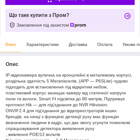
Що таке купити з Пром?
Замовлення під захистом
Опис
Характеристики
Доставка
Оплата
Умови п
Опис
IP-відеокамера вулична на кронштейні в металевому корпусі,
роздільна здатність 5 Мегапікселів, (APP — P6SLite) чудово
підходить для встановлення під відкритим небом,
пластиковий корпус захищає камеру від статичної напруги
пили та вологи, Smart ІЧ підсвітка до 80 метрів, Підтримує
протокол Hik — для під'єднання до NVR Hikvision;
ONVIF2.4 для під'єднання до відеореєстраторів інших
брендів, на низці з функцією детекції руху має функцію
визначення людини в кадрі, що дає змогу усунути помилкові
спрацьовування детектора виявлення руху
, живлення POE/12 вольтів