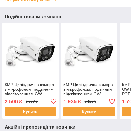
Подібні товари компанії
8MP Циліндрична камера
5MP Циліндрична камера
5MP 
з мікрофоном, подвійним
з мікрофоном, подвійним
GW 
підсвічуванням GW
підсвічуванням GW
POE 
IPC04B8MP30 2.8mm,
IPC03B5MP30 2.8mm,
(ЕК
2 506
1 935
1 7
₴
₴
2 757 ₴
2 129 ₴
POE, LED/IR
POE, LED/IR
Підсвічування (ЕКОБОКС)
Підсвічування (ЕКОБОКС)
Купити
Купити
Акційні пропозиції та новинки