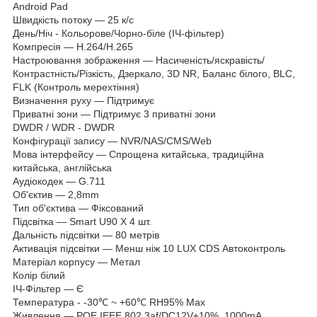
Android Pad
Швидкість потоку — 25 к/с
День/Ніч - Кольорове/Чорно-біле (ІЧ-фільтер)
Компресія — H.264/H.265
Настроювання зображення — Насиченість/яскравість/
Контрастність/Різкість, Дзеркало, 3D NR, Баланс білого, BLC,
FLK (Контроль мерехтіння)
Визначення руху — Підтримує
Приватні зони — Підтримує 3 приватні зони
DWDR / WDR - DWDR
Конфігурації запису — NVR/NAS/CMS/Web
Мова інтерфейсу — Спрощена китайська, традиційна
китайська, англійська
Аудіокодек — G.711
Об'єктив — 2,8mm
Тип об'єктива — Фіксований
Підсвітка — Smart U90 X 4 шт.
Дальність підсвітки — 80 метрів
Активація підсвітки — Менш ніж 10 LUX СDS Автоконтроль
Матеріал корпусу — Метал
Колір білий
ІЧ-Фільтер — Є
Температура - -30℃ ~ +60℃ RH95% Max
Живлення — POE IEEE 802.3af/DC12V±10%, 1000mA