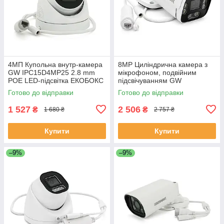
4MП Купольна внутр-камера
8MP Циліндрична камера з
GW IPC15D4MP25 2.8 mm
мікрофоном, подвійним
POE LED-підсвітка ЕКОБОКС
підсвічуванням GW
IPC04B8MP30 2.8mm, POE,
Готово до відправки
Готово до відправки
LED/IR Підсвічування
(ЕКОБОКС)
1 527
2 506
₴
₴
1 680 ₴
2 757 ₴
Купити
Купити
–9%
–9%