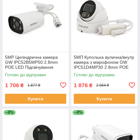
5MP Циліндрична камера
5MП Купольна вулична/внутр
GW IPC52B5MP50 2.8mm
камера з мікрофоном GW
POE LED Підсвічування
IPC51D4MP30 2.8mm POE
(ЕКОБОКС)
LED Підсвічування
Готово до відправки
Готово до відправки
(ЕКОБОКС)
1 706
1 876
₴
₴
1 877 ₴
2 064 ₴
Купити
Купити
–9%
–9%