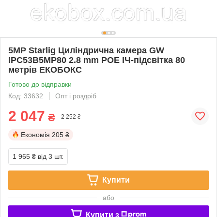
5MP Starlig Циліндрична камера GW
IPC53B5MP80 2.8 mm POE ІЧ-підсвітка 80
метрів ЕКОБОКС
Готово до відправки
Код: 33632
Опт і роздріб
2 047
₴
2 252 ₴
Економія
205 ₴
1 965 ₴
від 3 шт.
Купити
або
Купити з