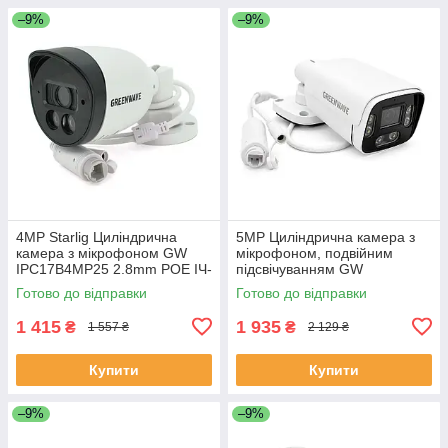
–9%
–9%
4MP Starlig Циліндрична
5MP Циліндрична камера з
камера з мікрофоном GW
мікрофоном, подвійним
IPC17B4MP25 2.8mm POE ІЧ-
підсвічуванням GW
підсвітка ТЕКОБОКС
IPC03B5MP30 2.8mm, POE,
Готово до відправки
Готово до відправки
LED/IR Підсвічування
(ЕКОБОКС)
1 415
1 935
₴
₴
1 557 ₴
2 129 ₴
Купити
Купити
–9%
–9%