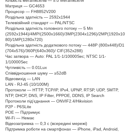
Кількість мегапікселів — 5.0 Мегапікселя
Матриця — GC4653
Процесор — FH8852V200
Роздільна здатність — 2592x1944
Телевізійний стандарт — PAL/NTSC
Роздільна здатність головного потоку — 5 Мп
(2592x1944)/4МР/(2500х1660)/3MP(2304х1296)/2MP(1920х10
80)/1MP(1280х720)
Роздільна здатність додаткового потоку — 448P (800х448)/D1
(704х576)/360P(640х360)/ CIF(352х288)
Час затвора — Auto: PAL 1/1-1/10000Sec; NTSC 1/1-
1/10000Sec
Чутливість — 0.01Lux
Співвідношення шуму — ≥52dB
Відеовихід — LAN
LAN - RJ-45 (10/100M)
Протоколи — HTTP, TCP/IP, IPv4, UPNP, RTSP, UDP, SMTP,
NTP, DHCP, DNS, IP Filter, PPPOE, DDNS, IP Search
Протоколи під'єднання — ONVIF2.4/Hikvision
P2P - P6SLite
POE — Підтримує
Wi-Fi — Немає
Відеозатримка — 0,3 с (всередині мережі)
Підтримка роботи на смартфонах — iPhone, iPad, Android,