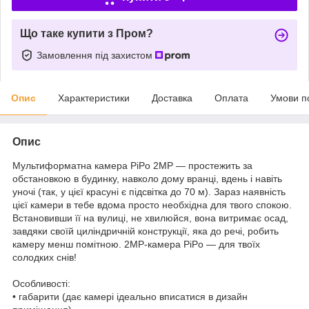
Що таке купити з Пром?
Замовлення під захистом
Опис
Характеристики
Доставка
Оплата
Умови п
Опис
Мультиформатна камера PiPo 2MP — простежить за
обстановкою в будинку, навколо дому вранці, вдень і навіть
уночі (так, у цієї красуні є підсвітка до 70 м). Зараз наявність
цієї камери в тебе вдома просто необхідна для твого спокою.
Встановивши її на вулиці, не хвилюйся, вона витримає осад,
завдяки своїй циліндричній конструкції, яка до речі, робить
камеру менш помітною. 2MP-камера PiPo — для твоїх
солодких снів!
Особливості:
• габарити (дає камері ідеально вписатися в дизайн