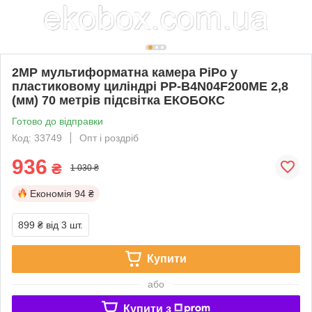
2MP мультиформатна камера PiPo у
пластиковому циліндрі PP-B4N04F200ME 2,8
(мм) 70 метрів підсвітка ЕКОБОКС
Готово до відправки
Код: 33749
Опт і роздріб
936
₴
1 030 ₴
Економія
94 ₴
899 ₴
від 3 шт.
Купити
або
Купити з