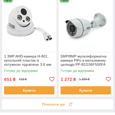
–9%
–9%
1.3MP AHD-камера H-801,
5MP/8MP мультиформатна
купольний пластик із
камера PiPo в металевому
потужною підсвіткою 3.6 мм
циліндрі PP-B1G36F500FA
ЕКОБОКС
2,8 (мм) ЕКОБОКС
Готово до відправки
Готово до відправки
651
1 272
₴
₴
716 ₴
1 399 ₴
Купити
Купити
Показати ще