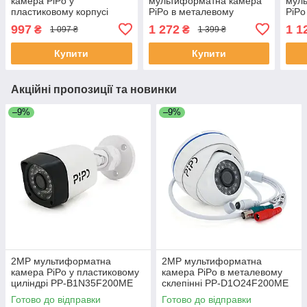
камера PiPo у
мультиформатна камера
мул
пластиковому корпусі
PiPo в металевому
PiPo
170градусів PP-
циліндрі PP-B1G36F500FA
цилі
997
1 272
1 1
₴
₴
1 097 ₴
1 399 ₴
D1U03F200ME 1,8 (мм)
2,8 (мм) ЕКОБОКС
2,8
ЕКОБОКС
Купити
Купити
Акційні пропозиції та новинки
–9%
–9%
2MP мультиформатна
2MP мультиформатна
камера PiPo у пластиковому
камера PiPo в металевому
циліндрі PP-B1N35F200ME
склепінні PP-D1O24F200ME
2,8 (мм) ЕКОБОКС
2,8 (мм) ЕКОБОКС
Готово до відправки
Готово до відправки