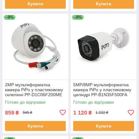
Купити
Купити
–9%
–9%
2MP мультиформатна
5MP/8MP мультиформатна
камера PiPo у пластиковому
камера PiPo у пластиковому
склепінні PP-D1C06F200ME
циліндрі PP-B1N35F500FA
2,8 (мм) ЕКОБОКС
2,8 (мм) ЕКОБОКС
Готово до відправки
Готово до відправки
859
1 120
₴
₴
945 ₴
1 232 ₴
Купити
Купити