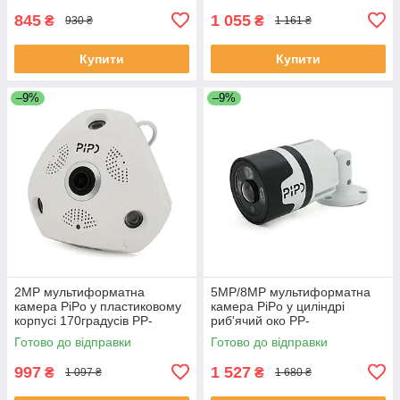
845
1 055
₴
₴
930 ₴
1 161 ₴
Купити
Купити
–9%
–9%
2MP мультиформатна
5MP/8MP мультиформатна
камера PiPo у пластиковому
камера PiPo у циліндрі
корпусі 170градусів PP-
риб'ячий око PP-
D1U03F200ME 1,8 (мм)
B2G03F500FA-A 1,8 (мм)
Готово до відправки
Готово до відправки
ЕКОБОКС
ЕКОБОКС
997
1 527
₴
₴
1 097 ₴
1 680 ₴