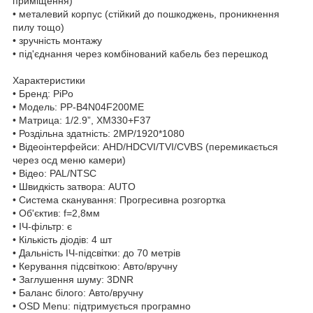
приміщення)
• металевий корпус (стійкий до пошкоджень, проникнення
пилу тощо)
• зручність монтажу
• під'єднання через комбінований кабель без перешкод
Характеристики
• Бренд: PiPo
• Модель: PP-B4N04F200ME
• Матрица: 1/2.9”, XM330+F37
• Роздільна здатність: 2MP/1920*1080
• Відеоінтерфейси: AHD/HDCVI/TVI/CVBS (перемикається
через осд меню камери)
• Відео: PAL/NTSC
• Швидкість затвора: AUTO
• Система сканування: Прогресивна розгортка
• Об'єктив: f=2,8мм
• ІЧ-фільтр: є
• Кількість діодів: 4 шт
• Дальність ІЧ-підсвітки: до 70 метрів
• Керування підсвіткою: Авто/вручну
• Заглушення шуму: 3DNR
• Баланс білого: Авто/вручну
• OSD Menu: підтримується програмно