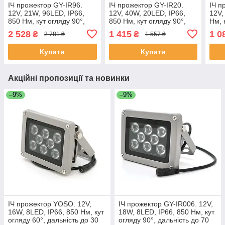
ІЧ прожектор GY-IR96.
ІЧ прожектор GY-IR20.
ІЧ п
12V, 21W, 96LED, IP66,
12V, 40W, 20LED, IP66,
12V,
850 Нм, кут огляду 90°,
850 Нм, кут огляду 90°,
Нм, 
дальність до 80 м.
дальність до 150 м.
даль
2 528
1 415
1 0
₴
₴
2 781 ₴
1 557 ₴
ЕКОБОКС
ЕКОБОКС
ЕКО
Купити
Купити
Акційні пропозиції та новинки
–9%
–9%
ІЧ прожектор YOSO. 12V,
ІЧ прожектор GY-IR006. 12V,
16W, 8LED, IP66, 850 Нм, кут
18W, 8LED, IP66, 850 Нм, кут
огляду 60°, дальність до 30
огляду 90°, дальність до 70