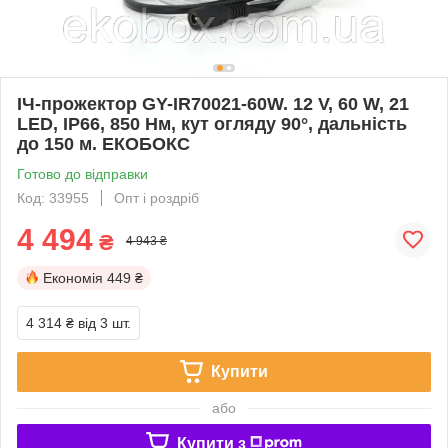
ІЧ-прожектор GY-IR70021-60W. 12 V, 60 W, 21
LED, IP66, 850 Нм, кут огляду 90°, дальність
до 150 м. ЕКОБОКС
Готово до відправки
Код: 33955
Опт і роздріб
4 494
₴
4 943 ₴
Економія
449 ₴
4 314 ₴
від 3 шт.
Купити
або
Купити з