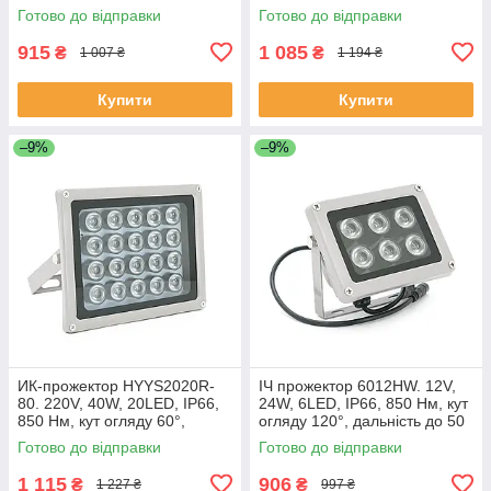
м. 110 * 86 * 63 мм ЕКОБОКС
м. ЕКОБОКС
Готово до відправки
Готово до відправки
915
1 085
₴
₴
1 007 ₴
1 194 ₴
Купити
Купити
–9%
–9%
ИК-прожектор HYYS2020R-
ІЧ прожектор 6012HW. 12V,
80. 220V, 40W, 20LED, IP66,
24W, 6LED, IP66, 850 Нм, кут
850 Нм, кут огляду 60°,
огляду 120°, дальність до 50
дальність до 80 м. ЕКОБОКС
м. ЕКОБОКС
Готово до відправки
Готово до відправки
1 115
906
₴
₴
1 227 ₴
997 ₴