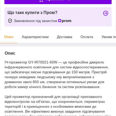
Що таке купити з Пром?
Замовлення під захистом
Опис
Характеристики
Доставка
Оплата
Умови п
Опис
ІЧ-прожектор GY-IR70021-60W — це професійне джерело
інфрачервоного освітлення для систем відеоспостереження,
що забезпечує якісне підсвічування до 150 метрів. Пристрій
генерує невидиме людському оку випромінювання з
довжиною хвилі 850 нм, створюючи оптимальні умови для
роботи камер нічного бачення та систем розпізнавання.
Цей прожектор призначений для організації прихованого
відеоконтролю на об'єктах, що охороняються, периметрах
територій і в приміщеннях з особливими вимогами до
освітлення. Він ефективно виконує завдання підсвічування