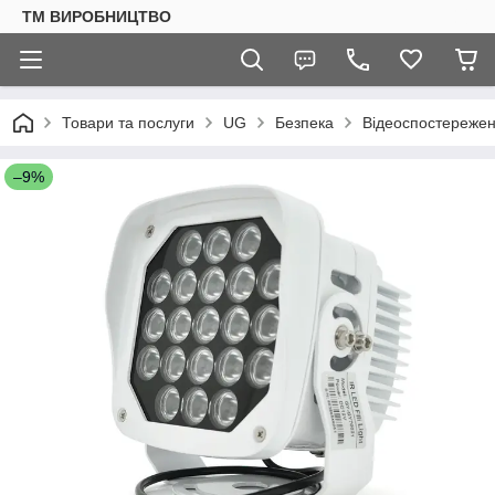
ТМ ВИРОБНИЦТВО
Товари та послуги
UG
Безпека
Відеоспостереже
–9%