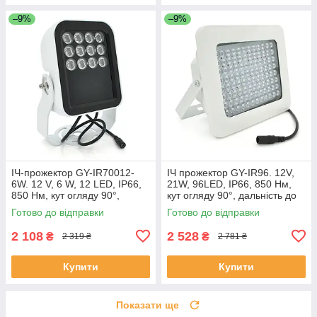
–9%
–9%
ІЧ-прожектор GY-IR70012-
ІЧ прожектор GY-IR96. 12V,
6W. 12 V, 6 W, 12 LED, IP66,
21W, 96LED, IP66, 850 Нм,
850 Нм, кут огляду 90°,
кут огляду 90°, дальність до
дальність до 150 м.
80 м. ЕКОБОКС
Готово до відправки
Готово до відправки
ЕКОБОКС
2 108
2 528
₴
₴
2 319 ₴
2 781 ₴
Купити
Купити
Показати ще