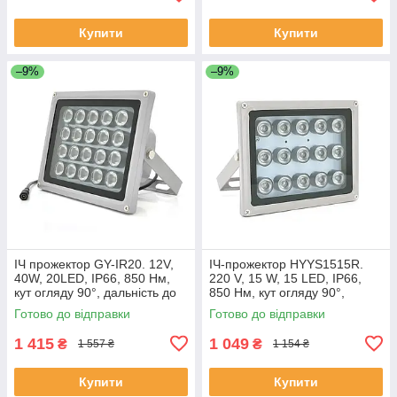
Купити
Купити
–9%
–9%
ІЧ прожектор GY-IR20. 12V,
ІЧ-прожектор HYYS1515R.
40W, 20LED, IP66, 850 Нм,
220 V, 15 W, 15 LED, IP66,
кут огляду 90°, дальність до
850 Нм, кут огляду 90°,
150 м. ЕКОБОКС
дальність до 150 м.
Готово до відправки
Готово до відправки
ЕКОБОКС
1 415
1 049
₴
₴
1 557 ₴
1 154 ₴
Купити
Купити