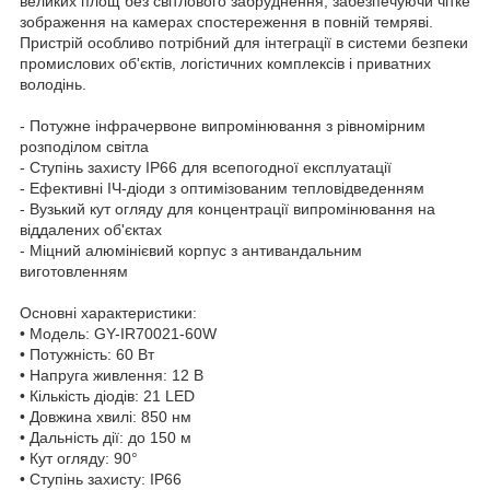
великих площ без світлового забруднення, забезпечуючи чітке
зображення на камерах спостереження в повній темряві.
Пристрій особливо потрібний для інтеграції в системи безпеки
промислових об'єктів, логістичних комплексів і приватних
володінь.
- Потужне інфрачервоне випромінювання з рівномірним
розподілом світла
- Ступінь захисту IP66 для всепогодної експлуатації
- Ефективні ІЧ-діоди з оптимізованим тепловідведенням
- Вузький кут огляду для концентрації випромінювання на
віддалених об'єктах
- Міцний алюмінієвий корпус з антивандальним
виготовленням
Основні характеристики:
• Модель: GY-IR70021-60W
• Потужність: 60 Вт
• Напруга живлення: 12 В
• Кількість діодів: 21 LED
• Довжина хвилі: 850 нм
• Дальність дії: до 150 м
• Кут огляду: 90°
• Ступінь захисту: IP66