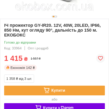
ІЧ прожектор GY-IR20. 12V, 40W, 20LED, IP66,
850 Нм, кут огляду 90°, дальність до 150 м.
ЕКОБОКС
Готово до відправки
Код: 33964
Опт і роздріб
1 415
₴
1 557 ₴
Економія
142 ₴
1 358 ₴
від 3 шт.
Купити
або
Купити з