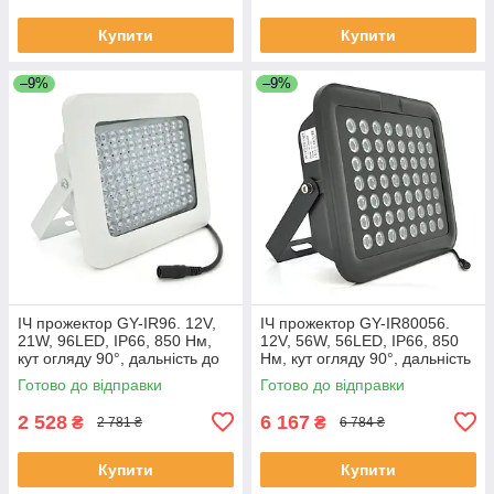
Купити
Купити
–9%
–9%
ІЧ прожектор GY-IR96. 12V,
ІЧ прожектор GY-IR80056.
21W, 96LED, IP66, 850 Нм,
12V, 56W, 56LED, IP66, 850
кут огляду 90°, дальність до
Нм, кут огляду 90°, дальність
80 м. ЕКОБОКС
до 200 м. ЕКОБОКС
Готово до відправки
Готово до відправки
2 528
6 167
₴
₴
2 781 ₴
6 784 ₴
Купити
Купити