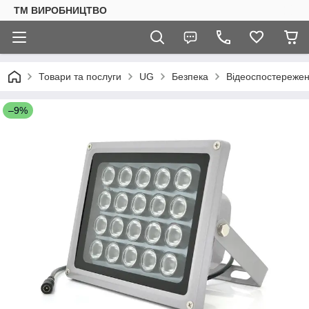
ТМ ВИРОБНИЦТВО
Товари та послуги
UG
Безпека
Відеоспостереже
–9%