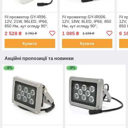
ІЧ прожектор GY-IR96.
ІЧ прожектор GY-IR006.
ІЧ п
12V, 21W, 96LED, IP66,
12V, 18W, 8LED, IP66, 850
12V,
850 Нм, кут огляду 90°,
Нм, кут огляду 90°,
850 
дальність до 80 м.
дальність до 70 м.
даль
2 528
1 085
6 1
₴
₴
2 781 ₴
1 194 ₴
ЕКОБОКС
ЕКОБОКС
ЕКО
Купити
Купити
Акційні пропозиції та новинки
–9%
–9%