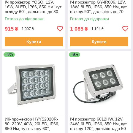
ІЧ прожектор YOSO. 12V,
ІЧ прожектор GY-IR006. 12V,
16W, 8LED, IP66, 850 Нм, кут
18W, 8LED, IP66, 850 Нм, кут
огляду 60°, дальність до 30
огляду 90°, дальність до 70
м. 110 * 86 * 63 мм ЕКОБОКС
м. ЕКОБОКС
Готово до відправки
Готово до відправки
915
1 085
₴
₴
1 007 ₴
1 194 ₴
Купити
Купити
–9%
–9%
ИК-прожектор HYYS2020R-
ІЧ прожектор 6012HW. 12V,
80. 220V, 40W, 20LED, IP66,
24W, 6LED, IP66, 850 Нм, кут
850 Нм, кут огляду 60°,
огляду 120°, дальність до 50