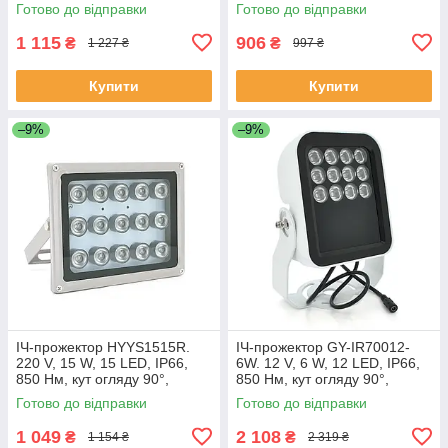
дальність до 80 м. ЕКОБОКС
м. ЕКОБОКС
Готово до відправки
Готово до відправки
1 115
906
₴
₴
1 227 ₴
997 ₴
Купити
Купити
–9%
–9%
ІЧ-прожектор HYYS1515R.
ІЧ-прожектор GY-IR70012-
220 V, 15 W, 15 LED, IP66,
6W. 12 V, 6 W, 12 LED, IP66,
850 Нм, кут огляду 90°,
850 Нм, кут огляду 90°,
дальність до 150 м.
дальність до 150 м.
Готово до відправки
Готово до відправки
ЕКОБОКС
ЕКОБОКС
1 049
2 108
₴
₴
1 154 ₴
2 319 ₴