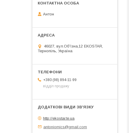
Антон
46027, вул.Об'їзна,12 EKOSTAR,
Тернопіль, Україна
+380 (98) 894-11-99
відділ продажу
http://ekostar.te.ua
antoniomics@gmail.com