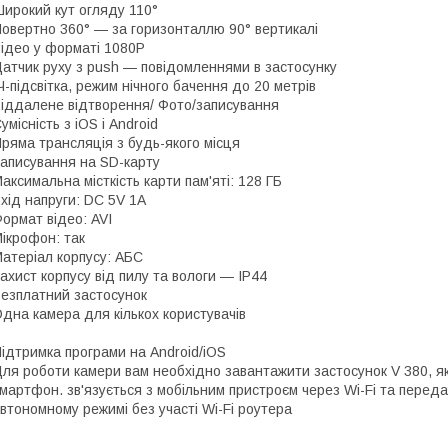
ирокий кут огляду 110°
овертно 360° — за горизонталлю 90° вертикалі
ідео у форматі 1080P
атчик руху з push — повідомленнями в застосунку
Ч-підсвітка, режим нічного бачення до 20 метрів
іддалене відтворення/ Фото/записування
умісність з iOS і Android
ряма трансляція з будь-якого місця
аписування на SD-карту
аксимальна місткість карти пам'яті: 128 ГБ
хід напруги: DC 5V 1A
ормат відео: AVI
ікрофон: так
атеріал корпусу: АБС
ахист корпусу від пилу та вологи — IP44
езплатний застосунок
дна камера для кількох користувачів
ідтримка програми на Android/iOS
ля роботи камери вам необхідно завантажити застосунок V 380, я
мартфон. зв'язується з мобільним пристроєм через Wi-Fi та передає
втономному режимі без участі Wi-Fi роутера