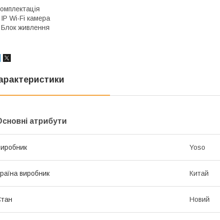
омплектація
 IP Wi-Fi камера
 Блок живлення
арактеристики
Основні атрибути
иробник
Yoso
раїна виробник
Китай
Стан
Новий