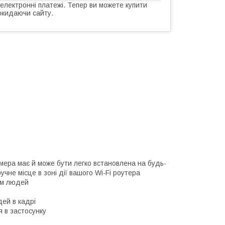
 електронні платежі. Тепер ви можете купити
окидаючи сайту.
амера має й може бути легко встановлена на будь-
чне місце в зоні дії вашого Wi-Fi роутера
ям людей
ей в кадрі
я в застосунку