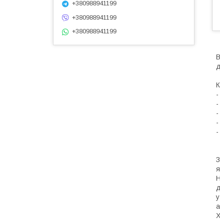
+380988941199
+380988941199
+380988941199
В
д
К
-
-
-
-
-
З
я
Н
д
у
а
Х