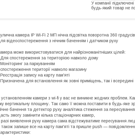
У компанії підключені
будь-який товар не п
улична камера IP Wi-Fi 2 МП нічна підсвітка поворотна 360 градусів
ля відеоспостереження з нічним баченням і датчиком руху
амера може використовуватися для найрізноманітніших цілей:
 Для спостереження за територією навколо дому
 Моніторинг за паркуванням
 спостереження території навколо магазину
 Реєстрація запису на карту пам'яті
 Призначена для встановлення як зовні приміщень, так і всередині
 установленням камери з wi-fi у вас не виникне жодних проблем. К
ку вертикальну площину. Так само її можна поставити в будь-яке зру
ічне бачення та детектор руху аналітика стеження за пересуванн
асть змогу замінити кілька стаціонарних камер,
 разі виявлення руху камера сама відстежуватиме пересування люд
 також запише все на карту пам'яті та пришле push — повідомленн
арактеристики: