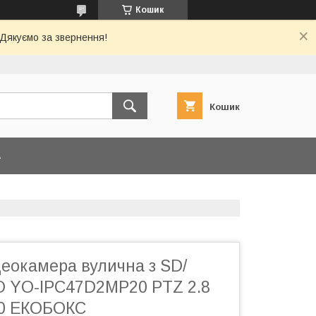
Кошик
 Дякуємо за звернення!
Кошик
А
деокамера вулична з SD/
 YO-IPC47D2MP20 PTZ 2.8
80 ЕКОБОКС