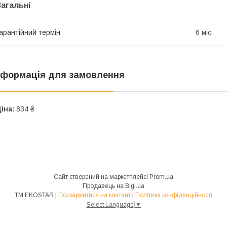
Загальні
арантійний термін
6 міс
нформація для замовлення
іна:
834 ₴
Сайт створений на маркетплейсі
Prom.ua
Продавець на Bigl.ua
ТМ EKOSTAR |
Поскаржитися на контент
|
Політика конфіденційності
Select Language
▼