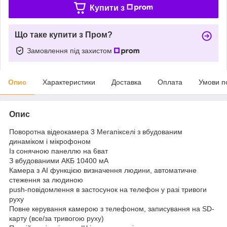
Купити з
Що таке купити з Пром?
Замовлення під захистом
Опис
Характеристики
Доставка
Оплата
Умови п
Опис
Поворотна відеокамера 3 Мегапікселі з вбудованим
динаміком і мікрофоном
Із сонячною панеллю на 6ват
З вбудованими АКБ 10400 мА
Камера з AI функцією визначення людини, автоматичне
стеження за людиною
push-повідомлення в застосунок на телефон у разі тривоги
руху
Повне керування камерою з телефоном, записування на SD-
карту (все/за тривогою руху)