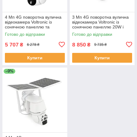
4 Мп 4G поворотна вулична
3 Мп 4G поворотна вулична
відеокамера Voltronic із
відеокамера Voltronic із
сонячною панеллю та
сонячною панеллю 20W і
вбудованими АКБ 10400mA
вбудованими АКБ 30000mA
Готово до відправки
Готово до відправки
UBox IPPTZ16425 2.8 mm
UBox IPPTZ12335 2.8 mm
ЕКОБОКС
ЕКОБОКС
5 707
8 850
₴
₴
6 278 ₴
9 735 ₴
Купити
Купити
–9%