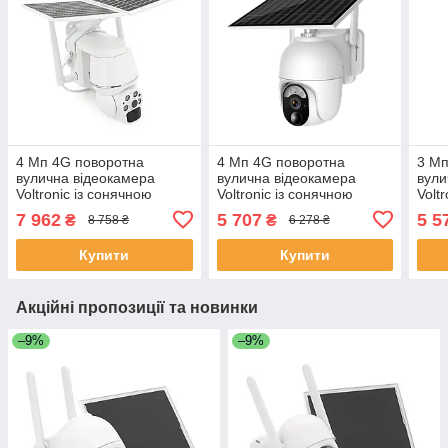
4 Мп 4G поворотна
4 Мп 4G поворотна
3 Мп
вулична відеокамера
вулична відеокамера
вули
Voltronic із сонячною
Voltronic із сонячною
Volt
панеллю та вбудованими
панеллю та вбудованими
пане
7 962
5 707
5 5
₴
₴
8 758 ₴
6 278 ₴
АКБ 9600mA UBox
АКБ 10400mA UBox
АКБ
IPPTZ26425 2.8mm
IPPTZ16425 2.8 mm
IPP
Купити
Купити
ЕКОБОКС
ЕКОБОКС
ЕКО
Акційні пропозиції та новинки
–9%
–9%