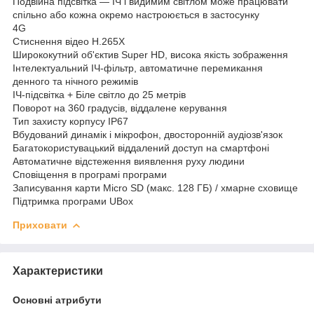
Подвійна підсвітка — ІЧ і видимим світлом може працювати
спільно або кожна окремо настроюється в застосунку
4G
Стиснення відео H.265X
Ширококутний об'єктив Super HD, висока якість зображення
Інтелектуальний ІЧ-фільтр, автоматичне перемикання
денного та нічного режимів
ІЧ-підсвітка + Біле світло до 25 метрів
Поворот на 360 градусів, віддалене керування
Тип захисту корпусу IP67
Вбудований динамік і мікрофон, двосторонній аудіозв'язок
Багатокористувацький віддалений доступ на смартфоні
Автоматичне відстеження виявлення руху людини
Сповіщення в програмі програми
Записування карти Micro SD (макс. 128 ГБ) / хмарне сховище
Підтримка програми UBox
Приховати
Характеристики
Основні атрибути