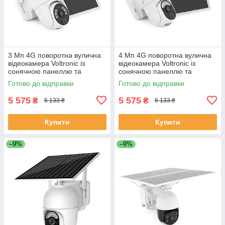
3 Мп 4G поворотна вулична
4 Мп 4G поворотна вулична
відеокамера Voltronic із
відеокамера Voltronic із
сонячною панеллю та
сонячною панеллю та
вбудованими АКБ 10400mA
вбудованими АКБ 10400mA
Готово до відправки
Готово до відправки
UBox IPPTZ16325 2.8 mm
UBox IPPTZ14425 2.8 mm
ЕКОБОКС
ЕКОБОКС
5 575
5 575
₴
₴
6 133 ₴
6 133 ₴
Купити
Купити
–9%
–9%