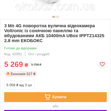
3 Мп 4G поворотна вулична відеокамера
Voltronic із сонячною панеллю та
вбудованими АКБ 10400mA UBox IPPTZ14325
2.8 mm ЕКОБОКС
Готово до відправки
Код: 42081
Опт і роздріб
5 269
₴
5 796 ₴
Економія
527 ₴
5 058 ₴
від 3 шт.
Купити
або