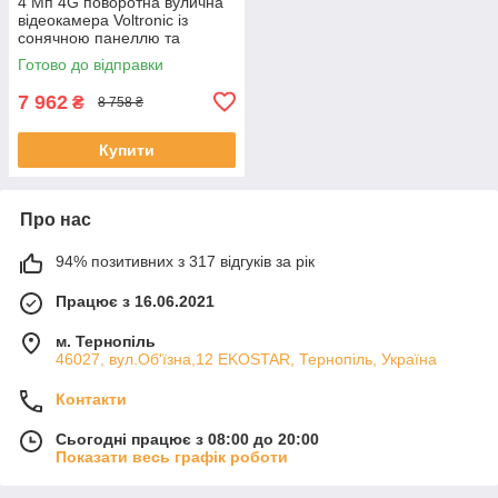
4 Мп 4G поворотна вулична
відеокамера Voltronic із
сонячною панеллю та
вбудованими АКБ 9600mA
Готово до відправки
UBox IPPTZ26425 2.8mm
ЕКОБОКС
7 962
₴
8 758 ₴
Купити
Про нас
94% позитивних з 317 відгуків за рік
Працює з 16.06.2021
м. Тернопіль
46027, вул.Об'їзна,12 EKOSTAR, Тернопіль, Україна
Контакти
Сьогодні працює з 08:00 до 20:00
Показати весь графік роботи