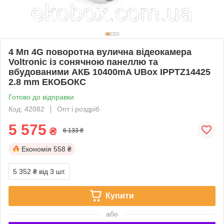
4 Мп 4G поворотна вулична відеокамера
Voltronic із сонячною панеллю та
вбудованими АКБ 10400mA UBox IPPTZ14425
2.8 mm ЕКОБОКС
Готово до відправки
Код: 42082
Опт і роздріб
5 575
₴
6 133 ₴
Економія
558 ₴
5 352 ₴
від 3 шт.
Купити
або