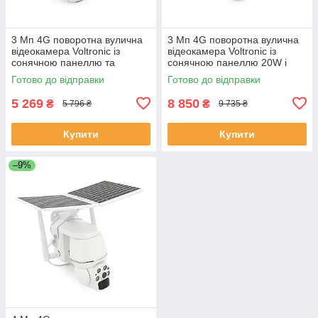
3 Мп 4G поворотна вулична
3 Мп 4G поворотна вулична
відеокамера Voltronic із
відеокамера Voltronic із
сонячною панеллю та
сонячною панеллю 20W і
вбудованими АКБ 10400mA
вбудованими АКБ 30000mA
Готово до відправки
Готово до відправки
UBox IPPTZ14325 2.8 mm
UBox IPPTZ12335 2.8 mm
ЕКОБОКС
ЕКОБОКС
5 269
8 850
₴
₴
5 796 ₴
9 735 ₴
Купити
Купити
–9%