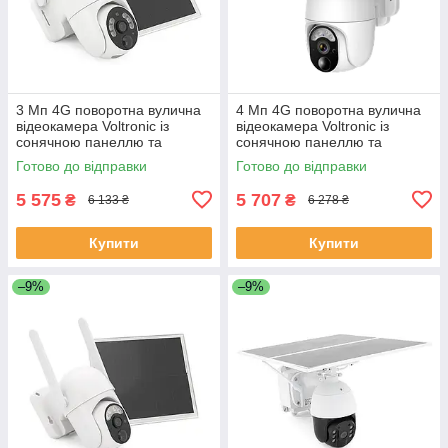
3 Мп 4G поворотна вулична
4 Мп 4G поворотна вулична
відеокамера Voltronic із
відеокамера Voltronic із
сонячною панеллю та
сонячною панеллю та
вбудованими АКБ 10400mA
вбудованими АКБ 10400mA
Готово до відправки
Готово до відправки
UBox IPPTZ16325 2.8 mm
UBox IPPTZ16425 2.8 mm
ЕКОБОКС
ЕКОБОКС
5 575
5 707
₴
₴
6 133 ₴
6 278 ₴
Купити
Купити
–9%
–9%