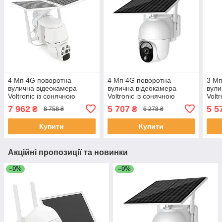
4 Мп 4G поворотна
4 Мп 4G поворотна
3 Мп
вулична відеокамера
вулична відеокамера
вули
Voltronic із сонячною
Voltronic із сонячною
Volt
панеллю та вбудованими
панеллю та вбудованими
пане
7 962
5 707
5 5
₴
₴
8 758 ₴
6 278 ₴
АКБ 9600mA UBox
АКБ 10400mA UBox
АКБ
IPPTZ26425 2.8mm
IPPTZ16425 2.8 mm
IPP
Купити
Купити
ЕКОБОКС
ЕКОБОКС
ЕКО
Акційні пропозиції та новинки
–9%
–9%