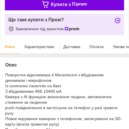
Купити з
Що таке купити з Пром?
Замовлення під захистом
Опис
Характеристики
Доставка
Оплата
Умови п
Опис
Поворотна відеокамера 4 Мегапікселі з вбудованим
динаміком і мікрофоном
Із сонячною панеллю на 6ват
З вбудованими АКБ 10400 мА
Камера з AI функцією визначення людини, автоматичне
стеження за людиною
push-повідомлення в застосунок на телефон у разі тривоги
руху
Повне керування камерою з телефоном, записування на SD-
карту (все/за тривогою руху)