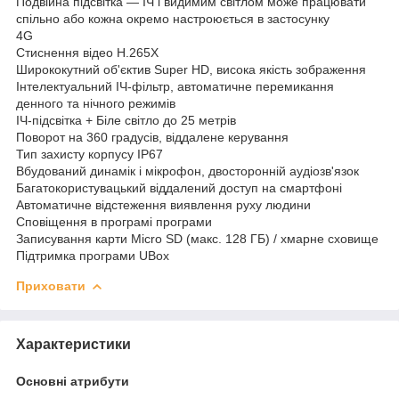
Подвійна підсвітка — ІЧ і видимим світлом може працювати
спільно або кожна окремо настроюється в застосунку
4G
Стиснення відео H.265X
Ширококутний об'єктив Super HD, висока якість зображення
Інтелектуальний ІЧ-фільтр, автоматичне перемикання
денного та нічного режимів
ІЧ-підсвітка + Біле світло до 25 метрів
Поворот на 360 градусів, віддалене керування
Тип захисту корпусу IP67
Вбудований динамік і мікрофон, двосторонній аудіозв'язок
Багатокористувацький віддалений доступ на смартфоні
Автоматичне відстеження виявлення руху людини
Сповіщення в програмі програми
Записування карти Micro SD (макс. 128 ГБ) / хмарне сховище
Підтримка програми UBox
Приховати
Характеристики
Основні атрибути