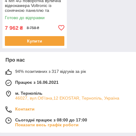
4 Мп 4G поворотна вулична
відеокамера Voltronic із
сонячною панеллю та
вбудованими АКБ 9600mA
Готово до відправки
UBox IPPTZ26425 2.8mm
ЕКОБОКС
7 962
₴
8 758 ₴
Купити
Про нас
94% позитивних з 317 відгуків за рік
Працює з 16.06.2021
м. Тернопіль
46027, вул.Об'їзна,12 EKOSTAR, Тернопіль, Україна
Контакти
Сьогодні працює з 08:00 до 17:00
Показати весь графік роботи