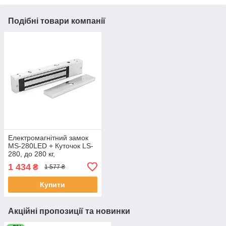
Подібні товари компанії
Електромагнітний замок
MS-280LED + Куточок LS-
280, до 280 кг,
DC12V/350mA, 250х47х25
1 434
₴
1 577 ₴
мм ЕКОБОКС
Купити
Акційні пропозиції та новинки