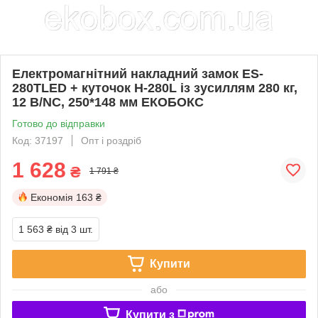
Електромагнітний накладний замок ES-
280TLED + куточок H-280L із зусиллям 280 кг,
12 В/NC, 250*148 мм ЕКОБОКС
Готово до відправки
Код: 37197
Опт і роздріб
1 628
₴
1 791 ₴
Економія
163 ₴
1 563 ₴
від 3 шт.
Купити
або
Купити з