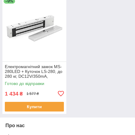
–9%
Електромагнітний замок MS-
280LED + Куточок LS-280, до
280 кг, DC12V/350mA,
250х47х25 мм ЕКОБОКС
Готово до відправки
1 434
₴
1 577 ₴
Купити
Про нас