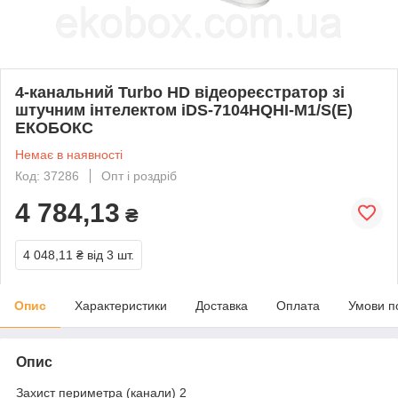
4-канальний Turbo HD відеореєстратор зі
штучним інтелектом iDS-7104HQHI-M1/S(E)
ЕКОБОКС
Немає в наявності
Код: 37286
Опт і роздріб
4 784,13
₴
4 048,11 ₴
від 3 шт.
Опис
Характеристики
Доставка
Оплата
Умови п
Опис
Захист периметра (канали) 2