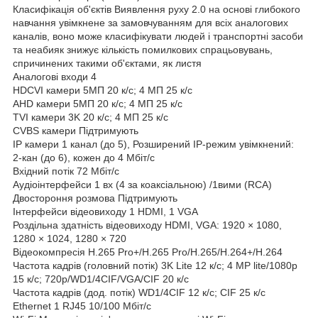
Класифікація об'єктів Виявлення руху 2.0 на основі глибокого
навчання увімкнене за замовчуванням для всіх аналогових
каналів, воно може класифікувати людей і транспортні засоби
та неабияк знижує кількість помилкових спрацьовувань,
спричинених такими об'єктами, як листя
Аналогові входи 4
HDCVI камери 5МП 20 к/с; 4 МП 25 к/с
AHD камери 5МП 20 к/с; 4 МП 25 к/с
TVI камери 3K 20 к/с; 4 МП 25 к/с
CVBS камери Підтримують
IP камери 1 канал (до 5), Розширений IP-режим увімкнений:
2-кан (до 6), кожен до 4 Мбіт/с
Вхідний потік 72 Мбіт/с
Аудіоінтерфейси 1 вх (4 за коаксіальною) /1вими (RCA)
Двостороння розмова Підтримують
Інтерфейси відеовиходу 1 HDMI, 1 VGA
Роздільна здатність відеовиходу HDMI, VGA: 1920 × 1080,
1280 × 1024, 1280 × 720
Відеокомпресія H.265 Pro+/H.265 Pro/H.265/H.264+/H.264
Частота кадрів (головний потік) 3K Lite 12 к/с; 4 MP lite/1080p
15 к/с; 720p/WD1/4CIF/VGA/CIF 20 к/с
Частота кадрів (дод. потік) WD1/4CIF 12 к/с; CIF 25 к/с
Ethernet 1 RJ45 10/100 Мбіт/с