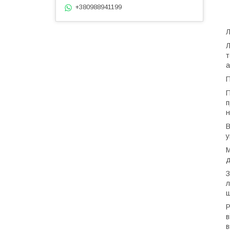
+380988941199
Л
Л
т
а
П
П
п
н
В
у
М
д
З
л
щ
Р
в
в