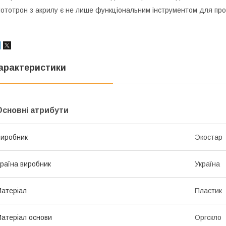
ототрон з акрилу є не лише функціональним інструментом для прове
арактеристики
Основні атрибути
иробник
Экостар
раїна виробник
Україна
атеріал
Пластик
атеріал основи
Оргскло