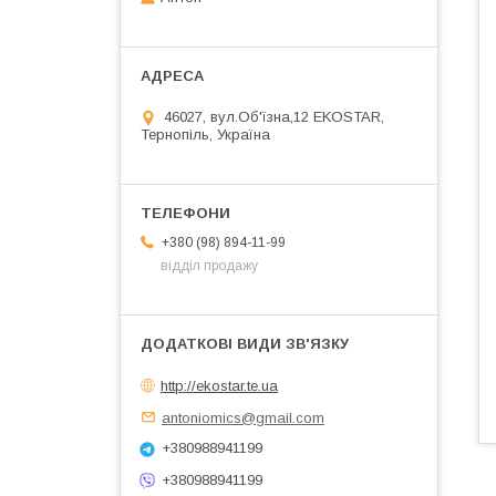
46027, вул.Об'їзна,12 EKOSTAR,
Тернопіль, Україна
+380 (98) 894-11-99
відділ продажу
http://ekostar.te.ua
antoniomics@gmail.com
+380988941199
+380988941199