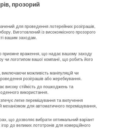
рів, прозорий
значений для проведення лотерейних розіграшів,
бору. Виготовлений із високоякісного прозорого
сті вашим заходам.
но приємне враження, що надає вашому заходу
 чи логотипом вашої компанії, що робить його
, виключаючи можливість маніпуляцій чи
роведення розіграшів або жеребкування.
має високу стійкість до пошкоджень та
 щоденного використання.
езпечує легке перемішування та вилучення
ий механізмом для автоматичного перемішування,
мірах, що дозволяє вибрати оптимальний варіант
ігор до великих лототронів для комерційного