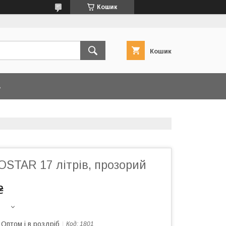
Кошик
Кошик
А
STAR 17 літрів, прозорий
₴
Оптом і в роздріб
Код:
1801