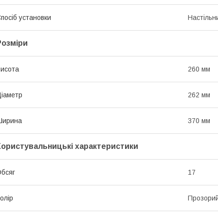
посіб установки
Настільн
Розміри
исота
260 мм
іаметр
262 мм
Ширина
370 мм
Користувальницькі характеристики
бсяг
17
олір
Прозори