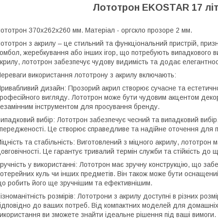
Лототрон EKOSTAR 17 літ
ототрон 370х262х260 мм. Матеріал - оргскло прозоре 2 мм.
ототрон з акрилу – це стильний та функціональний пристрій, при
омбол, жеребкування або інших ігор, що потребують випадкового ви
крилу, лототрон забезпечує чудову видимість та додає елегантно
ереваги використання лототрону з акрилу включають:
ривабливий дизайн: Прозорий акрил створює сучасне та естетич
рофесійного вигляду. Лототрон може бути чудовим акцентом декору
езамінним інструментом для просування бренду.
ипадковий вибір: Лототрон забезпечує чесний та випадковий вибір
передженості. Це створює справедливе та надійне оточення для п
іцність та стабільність: Виготовлений з міцного акрилу, лототрон 
овговічності. Це гарантує тривалий термін служби та стійкість до
ручність у використанні: Лототрон має зручну конструкцію, що заб
отерейних куль чи інших предметів. Він також може бути оснащен
о робить його ще зручнішим та ефективнішим.
ізноманітність розмірів: Лототрони з акрилу доступні в різних роз
ідповідно до ваших потреб. Від компактних моделей для домашніх 
икористання ви зможете знайти ідеальне рішення під ваші вимоги.