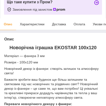
Що таке купити з Пром?
Замовлення під захистом
Опис
Характеристики
Доставка
Оплата
Умови п
Опис
Новорічна іграшка EKOSTAR 100х120
Матеріал ― фанера 3 мм
Розміри - 100х120 мм
Новорічний декор із фанери: створіть затишок та атмосферу
свята!
Бажаєте зробити ваш будинок ще більш затишним та
святковим під час новорічних та різдвяних свят? Новорічний
декор із фанери – це саме те, що вам потрібно! Ці унікальні
та креативні прикраси додадуть чарівництва та тепла у ваш
інтер'єр, створюючи неповторну атмосферу свята.
Переваги новорічного декору з фанери: