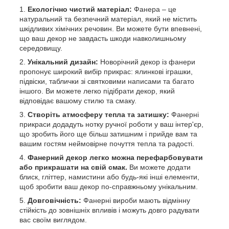
Екологічно чистий матеріал:
Фанера – це
натуральний та безпечний матеріал, який не містить
шкідливих хімічних речовин. Ви можете бути впевнені,
що ваш декор не завдасть шкоди навколишньому
середовищу.
Унікальний дизайн:
Новорічний декор із фанери
пропонує широкий вибір прикрас: ялинкові іграшки,
підвіски, таблички зі святковими написами та багато
іншого. Ви можете легко підібрати декор, який
відповідає вашому стилю та смаку.
Створіть атмосферу тепла та затишку:
Фанерні
прикраси додадуть нотку ручної роботи у ваш інтер'єр,
що зробить його ще більш затишним і прийде вам та
вашим гостям неймовірне почуття тепла та радості.
Фанерний декор легко можна перефарбовувати
або прикрашати на свій смак.
Ви можете додати
блиск, гліттер, намистини або будь-які інші елементи,
щоб зробити ваш декор по-справжньому унікальним.
Довговічність:
Фанерні вироби мають відмінну
стійкість до зовнішніх впливів і можуть довго радувати
вас своїм виглядом.