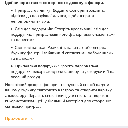
Ідеї використання новорічного декору з фанери:
Прикрасьте ялинку: Додайте фанерні іграшки та
підвіски до новорічної ялинки, щоб створити
неповторний вигляд.
Стіл для подарунків: Створіть креативний стіл для
подарунків, прикрасивши його фанерними елементами
та написами.
Святкові написи: Розмістіть на стінах або дверях
будинку фанерні таблички зі святковими побажаннями
та написами.
Оригінальні подарунки: Зробіть персональні
подарунки, використовуючи фанеру та декоруючи її на
власний розсуд.
Новорічний декор з фанери - це чудовий спосіб надати
вашому будинку святкового настрою та створити чарівну
атмосферу. Виразіть свою індивідуальність та творчість,
використовуючи цей унікальний матеріал для створення
святкових прикрас.
Приховати