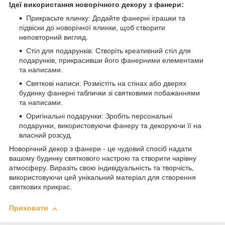
Ідеї використання новорічного декору з фанери:
Прикрасьте ялинку: Додайте фанерні іграшки та
підвіски до новорічної ялинки, щоб створити
неповторний вигляд.
Стіл для подарунків: Створіть креативний стіл для
подарунків, прикрасивши його фанерними елементами
та написами.
Святкові написи: Розмістіть на стінах або дверях
будинку фанерні таблички зі святковими побажаннями
та написами.
Оригінальні подарунки: Зробіть персональні
подарунки, використовуючи фанеру та декоруючи її на
власний розсуд.
Новорічний декор з фанери - це чудовий спосіб надати
вашому будинку святкового настрою та створити чарівну
атмосферу. Виразіть свою індивідуальність та творчість,
використовуючи цей унікальний матеріал для створення
святкових прикрас.
Приховати