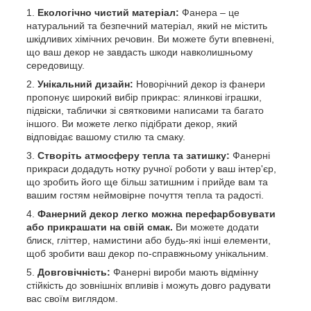
Екологічно чистий матеріал:
Фанера – це
натуральний та безпечний матеріал, який не містить
шкідливих хімічних речовин. Ви можете бути впевнені,
що ваш декор не завдасть шкоди навколишньому
середовищу.
Унікальний дизайн:
Новорічний декор із фанери
пропонує широкий вибір прикрас: ялинкові іграшки,
підвіски, таблички зі святковими написами та багато
іншого. Ви можете легко підібрати декор, який
відповідає вашому стилю та смаку.
Створіть атмосферу тепла та затишку:
Фанерні
прикраси додадуть нотку ручної роботи у ваш інтер'єр,
що зробить його ще більш затишним і прийде вам та
вашим гостям неймовірне почуття тепла та радості.
Фанерний декор легко можна перефарбовувати
або прикрашати на свій смак.
Ви можете додати
блиск, гліттер, намистини або будь-які інші елементи,
щоб зробити ваш декор по-справжньому унікальним.
Довговічність:
Фанерні вироби мають відмінну
стійкість до зовнішніх впливів і можуть довго радувати
вас своїм виглядом.