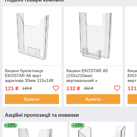
Кишені буклетниця
Кишені EKOSTAR А5
Кише
EKOSTAR А6 верт
(150х210мм)
EKOS
акрилова 30мм 115х148
вертикальний з
верт
візитницею. Кріплення на
само
121
132
121
₴
₴
139 ₴
152 ₴
скотчі.
Купити
Купити
Акційні пропозиції та новинки
–13%
–13%