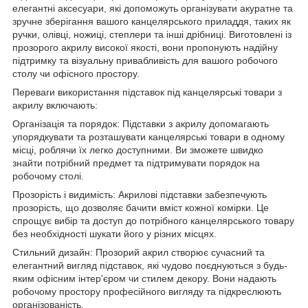
елегантні аксесуари, які допоможуть організувати акуратне та
зручне зберігання вашого канцелярського приладдя, таких як
ручки, олівці, ножиці, степлери та інші дрібниці. Виготовлені із
прозорого акрилу високої якості, вони пропонують надійну
підтримку та візуальну привабливість для вашого робочого
столу чи офісного простору.
Переваги використання підставок під канцелярські товари з
акрилу включають:
Організація та порядок: Підставки з акрилу допомагають
упорядкувати та розташувати канцелярські товари в одному
місці, роблячи їх легко доступними. Ви зможете швидко
знайти потрібний предмет та підтримувати порядок на
робочому столі.
Прозорість і видимість: Акрилові підставки забезпечують
прозорість, що дозволяє бачити вміст кожної комірки. Це
спрощує вибір та доступ до потрібного канцелярського товару
без необхідності шукати його у різних місцях.
Стильний дизайн: Прозорий акрил створює сучасний та
елегантний вигляд підставок, які чудово поєднуються з будь-
яким офісним інтер'єром чи стилем декору. Вони надають
робочому простору професійного вигляду та підкреслюють
організованість.