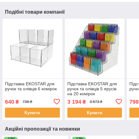
Подібні товари компанії
Підставка EKOSTAR для
Підставка EKOSTAR для
Підс
ручок та олівців 6 комірок
ручок та олівців 5 ярусів
ручо
на 20 комірок
640
3 194
798
₴
₴
736 ₴
3 673 ₴
Купити
Купити
Акційні пропозиції та новинки