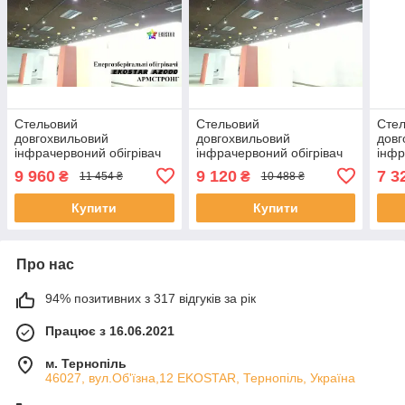
Стельовий
Стельовий
Сте
довгохвильовий
довгохвильовий
довг
інфрачервоний обігрівач
інфрачервоний обігрівач
інфр
для стелі плитка
для стелі плитка
для 
9 960
9 120
7 3
₴
₴
11 454 ₴
10 488 ₴
АРМСТРОНГ EKOSTAR
АРМСТРОНГ EKOSTAR
АРМ
А2000
А1600
А12
Купити
Купити
Про нас
94% позитивних з 317 відгуків за рік
Працює з 16.06.2021
м. Тернопіль
46027, вул.Об'їзна,12 EKOSTAR, Тернопіль, Україна