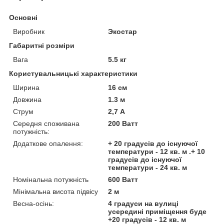
Основні
Виробник
Экостар
Габаритні розміри
Вага
5.5 кг
Користувальницькі характеристики
Ширина
16 см
Довжина
1.3 м
Струм
2,7 А
Середня споживана
200 Ватт
потужність:
Додаткове опалення:
+ 20 градусів до існуючої
температури - 12 кв. м .+ 10
градусів до існуючої
температури - 24 кв. м
Номінальна потужність
600 Ватт
Мінімальна висота підвісу
2 м
Весна-осінь:
4 градуси на вулиці
усередині приміщення буде
+20 градусів - 12 кв. м