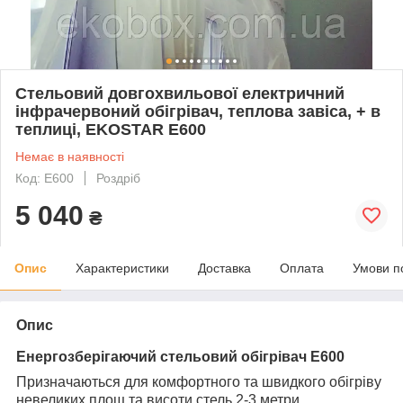
Стельовий довгохвильової електричний
інфрачервоний обігрівач, теплова завіса, + в
теплиці, EKOSTAR Е600
Немає в наявності
Код: Е600
Роздріб
5 040
₴
Опис
Характеристики
Доставка
Оплата
Умови п
Опис
Енергозберігаючий стельовий обігрівач Е600
Призначаються для комфортного та швидкого обігріву
невеликих площ та висоти стель 2-3 метри.