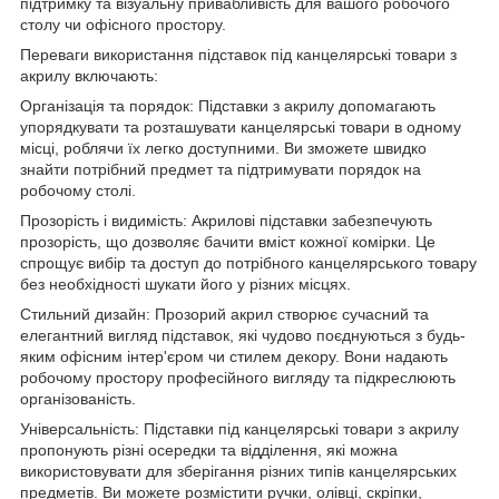
підтримку та візуальну привабливість для вашого робочого
столу чи офісного простору.
Переваги використання підставок під канцелярські товари з
акрилу включають:
Організація та порядок: Підставки з акрилу допомагають
упорядкувати та розташувати канцелярські товари в одному
місці, роблячи їх легко доступними. Ви зможете швидко
знайти потрібний предмет та підтримувати порядок на
робочому столі.
Прозорість і видимість: Акрилові підставки забезпечують
прозорість, що дозволяє бачити вміст кожної комірки. Це
спрощує вибір та доступ до потрібного канцелярського товару
без необхідності шукати його у різних місцях.
Стильний дизайн: Прозорий акрил створює сучасний та
елегантний вигляд підставок, які чудово поєднуються з будь-
яким офісним інтер'єром чи стилем декору. Вони надають
робочому простору професійного вигляду та підкреслюють
організованість.
Універсальність: Підставки під канцелярські товари з акрилу
пропонують різні осередки та відділення, які можна
використовувати для зберігання різних типів канцелярських
предметів. Ви можете розмістити ручки, олівці, скріпки,