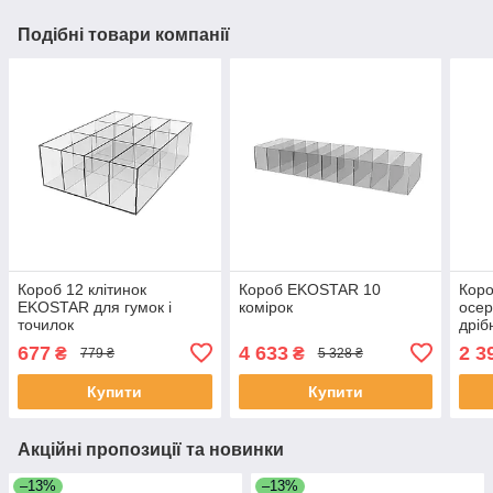
Подібні товари компанії
Короб 12 клітинок
Короб EKOSTAR 10
Кор
EKOSTAR для гумок і
комірок
осер
точилок
дріб
677
4 633
2 3
₴
₴
779 ₴
5 328 ₴
Купити
Купити
Акційні пропозиції та новинки
–13%
–13%