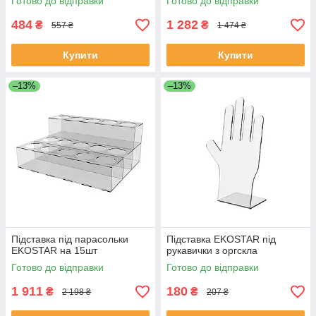
Готово до відправки
Готово до відправки
484
1 282
₴
₴
557 ₴
1 474 ₴
Купити
Купити
–13%
–13%
Підставка під парасольки
Підставка EKOSTAR під
EKOSTAR на 15шт
рукавички з оргскла
Готово до відправки
Готово до відправки
1 911
180
₴
₴
2 198 ₴
207 ₴