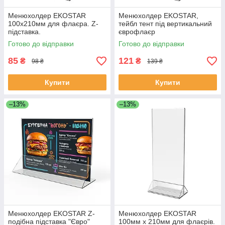
Менюхолдер EKOSTAR
Менюхолдер EKOSTAR,
100х210мм для флаєра. Z-
тейбл тент під вертикальний
підставка.
єврофлаєр
Готово до відправки
Готово до відправки
85
121
₴
₴
98 ₴
139 ₴
Купити
Купити
–13%
–13%
Менюхолдер EKOSTAR Z-
Менюхолдер EKOSTAR
подібна підставка "Євро"
100мм х 210мм для флаєрів.