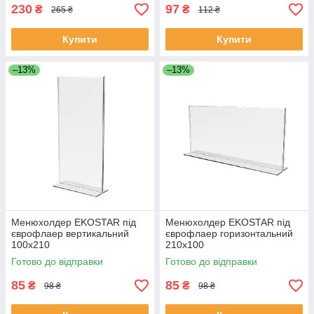
230
97
₴
₴
265 ₴
112 ₴
Купити
Купити
–13%
–13%
Менюхолдер EKOSTAR під
Менюхолдер EKOSTAR під
єврофлаер вертикальний
єврофлаер горизонтальний
100х210
210х100
Готово до відправки
Готово до відправки
85
85
₴
₴
98 ₴
98 ₴