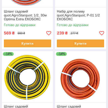
Шланг садовий
Набір для поливу
quot;AgroStarquot; 1/2, 30м
quot;AgroStarquot; Р-01 1/2
Optima Extra ЕКОБОКС
ЕКОБОКС
Готово до відправки
Готово до відправки
569
239
₴
₴
660 ₴
277 ₴
Купити
Купити
–14%
–14%
Шланг садовий
Шланг садовий