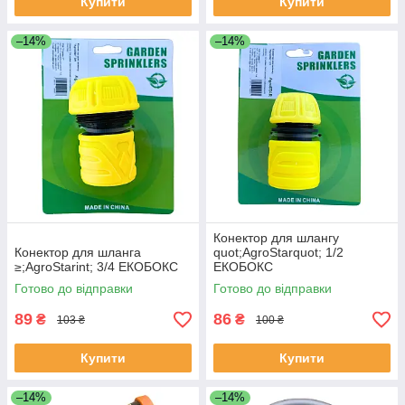
Купити
Купити
–14%
–14%
Конектор для шлангу
Конектор для шланга
quot;AgroStarquot; 1/2
≥;AgroStarint; 3/4 ЕКОБОКС
ЕКОБОКС
Готово до відправки
Готово до відправки
89
86
₴
₴
103 ₴
100 ₴
Купити
Купити
–14%
–14%