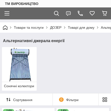
ТМ ВИРОБНИЦТВО
Товари та послуги
ДОЗЕР
Товарі для дому
Альте
Альтернативні джерала енергії
Сонячні колектори
Сортування
0
Фільтри
–14%
–14%