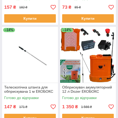
157
73
₴
₴
182 ₴
85 ₴
Купити
Купити
–14%
–14%
Телескопічна штанга для
Обприскувач акумуляторний
обприскувача 1 м ЕКОБОКС
12 л Dozer ЕКОБОКС
Готово до відправки
Готово до відправки
147
1 350
₴
₴
171 ₴
1 566 ₴