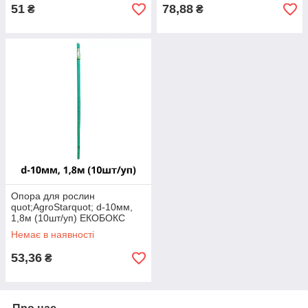
51
78,88
₴
₴
Опора для рослин
quot;AgroStarquot; d-10мм,
1,8м (10шт/уп) ЕКОБОКС
Немає в наявності
53,36
₴