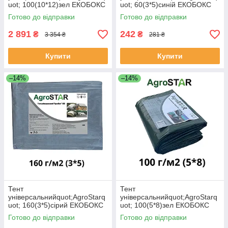
uot; 100(10*12)зел ЕКОБОКС
uot; 60(3*5)синій ЕКОБОКС
Готово до відправки
Готово до відправки
2 891
242
₴
₴
3 354 ₴
281 ₴
Купити
Купити
–14%
–14%
Тент
Тент
універсальнийquot;AgroStarq
універсальнийquot;AgroStarq
uot; 160(3*5)сірий ЕКОБОКС
uot; 100(5*8)зел ЕКОБОКС
Готово до відправки
Готово до відправки