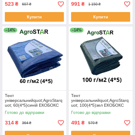
523
991
₴
₴
607 ₴
1 150 ₴
Купити
Купити
–14%
–14%
Тент
Тент
універсальнийquot;AgroStarq
універсальнийquot;AgroStarq
uot; 60(4*5)синій ЕКОБОКС
uot; 100(4*5)зел ЕКОБОКС
Готово до відправки
Готово до відправки
314
491
₴
₴
364 ₴
570 ₴