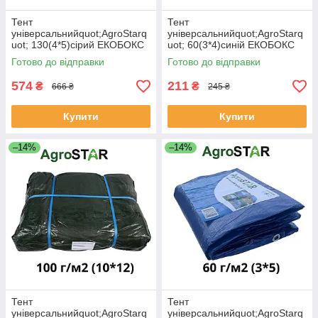
Тент
Тент
універсальнийquot;AgroStarq
універсальнийquot;AgroStarq
uot; 130(4*5)сірий ЕКОБОКС
uot; 60(3*4)синій ЕКОБОКС
Готово до відправки
Готово до відправки
574
211
₴
₴
666 ₴
245 ₴
Купити
Купити
–14%
–14%
Тент
Тент
універсальнийquot;AgroStarq
універсальнийquot;AgroStarq