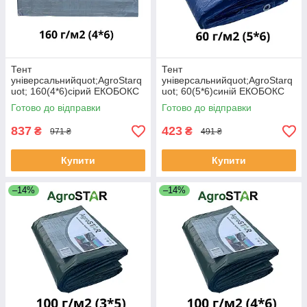
Тент
Тент
універсальнийquot;AgroStarq
універсальнийquot;AgroStarq
uot; 160(4*6)сірий ЕКОБОКС
uot; 60(5*6)синій ЕКОБОКС
Готово до відправки
Готово до відправки
837
423
₴
₴
971 ₴
491 ₴
Купити
Купити
–14%
–14%