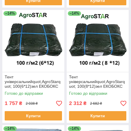
Купити
Купити
–14%
–14%
Тент
Тент
універсальнийquot;AgroStarq
універсальнийquot;AgroStarq
uot; 100(6*12)зел ЕКОБОКС
uot; 100(8*12)зел ЕКОБОКС
Готово до відправки
Готово до відправки
1 757
2 312
₴
₴
2 038 ₴
2 682 ₴
Купити
Купити
–14%
–14%