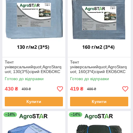
Тент
Тент
універсальнийquot;AgroStarq
універсальнийquot;AgroStarq
uot; 130(3*5)сірий ЕКОБОКС
uot; 160(3*4)сірий ЕКОБОКС
Готово до відправки
Готово до відправки
430
419
₴
₴
499 ₴
486 ₴
Купити
Купити
–14%
–14%