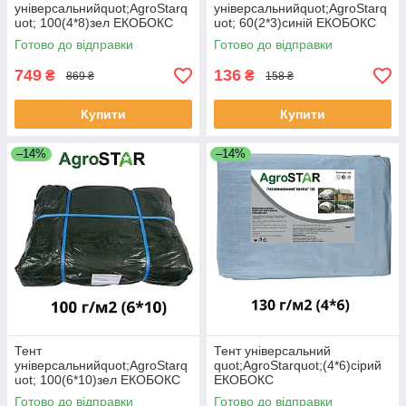
універсальнийquot;AgroStarq
універсальнийquot;AgroStarq
uot; 100(4*8)зел ЕКОБОКС
uot; 60(2*3)синій ЕКОБОКС
Готово до відправки
Готово до відправки
749
136
₴
₴
869 ₴
158 ₴
Купити
Купити
–14%
–14%
Тент
Тент універсальний
універсальнийquot;AgroStarq
quot;AgroStarquot;(4*6)сірий
uot; 100(6*10)зел ЕКОБОКС
ЕКОБОКС
Готово до відправки
Готово до відправки