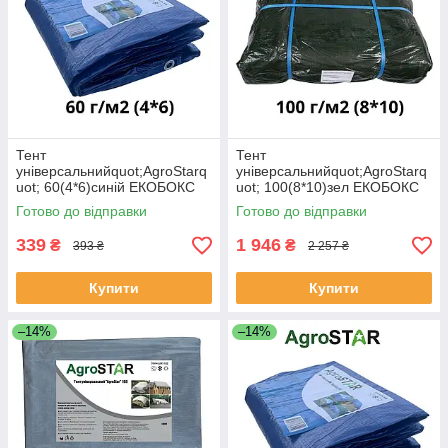
Тент
Тент
універсальнийquot;AgroStarq
універсальнийquot;AgroStarq
uot; 60(4*6)синій ЕКОБОКС
uot; 100(8*10)зел ЕКОБОКС
Готово до відправки
Готово до відправки
339
1 946
₴
₴
393 ₴
2 257 ₴
Купити
Купити
–14%
–14%