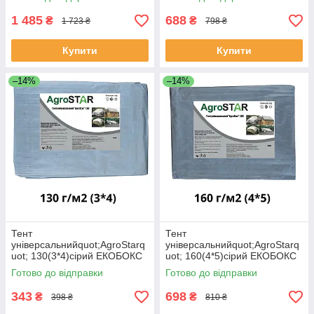
1 485
688
₴
₴
1 723 ₴
798 ₴
Купити
Купити
–14%
–14%
Тент
Тент
універсальнийquot;AgroStarq
універсальнийquot;AgroStarq
uot; 130(3*4)сірий ЕКОБОКС
uot; 160(4*5)сірий ЕКОБОКС
Готово до відправки
Готово до відправки
343
698
₴
₴
398 ₴
810 ₴