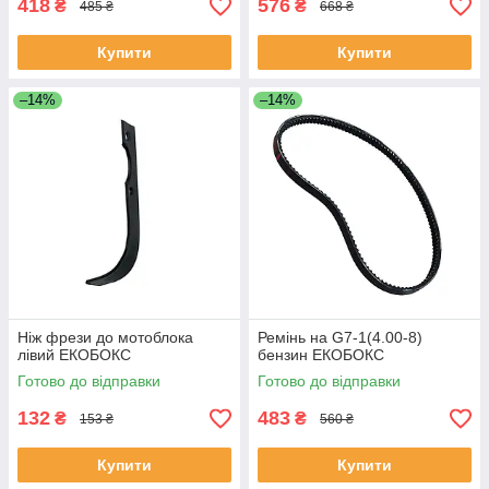
418
576
₴
₴
485 ₴
668 ₴
Купити
Купити
–14%
–14%
Ніж фрези до мотоблока
Ремінь на G7-1(4.00-8)
лівий ЕКОБОКС
бензин ЕКОБОКС
Готово до відправки
Готово до відправки
132
483
₴
₴
153 ₴
560 ₴
Купити
Купити