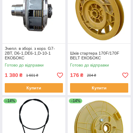
Зчепл. в зборі. з корз. G7-
2BТ, D6-1,DE6-1,D-10-1
Шків стартера 170F/170F
ЕКОБОКС
BELT ЕКОБОКС
Готово до відправки
Готово до відправки
1 380
176
₴
₴
1 601 ₴
204 ₴
Купити
Купити
–14%
–14%