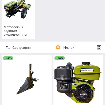
Мотоблоки з
водяним
охолодженням
Сортування
0
Фільтри
–14%
–14%