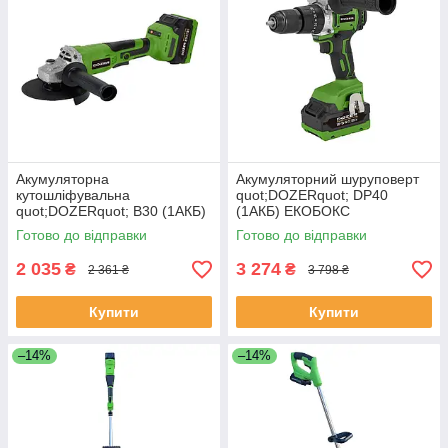
Акумуляторна
Акумуляторний шуруповерт
кутошліфувальна
quot;DOZERquot; DP40
quot;DOZERquot; B30 (1АКБ)
(1АКБ) ЕКОБОКС
ЕКОБОКС
Готово до відправки
Готово до відправки
2 035
3 274
₴
₴
2 361 ₴
3 798 ₴
Купити
Купити
–14%
–14%