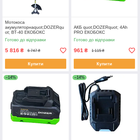
Мотокоса
акумуляторнаquot;DOZERqu
АКБ quot;DOZERquot; 4Ah
ot; BT-40 ЕКОБОКС
PRO ЕКОБОКС
Готово до відправки
Готово до відправки
5 816
961
₴
₴
6 747 ₴
1 115 ₴
Купити
Купити
–14%
–14%