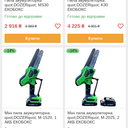
Пила акумуляторна
Пила акумуляторна
quot;DOZERquot; MS30
quot;DOZERquot; K30
ЕКОБОКС
ЕКОБОКС
Готово до відправки
Готово до відправки
2 916
4 225
₴
₴
3 383 ₴
4 901 ₴
Купити
Купити
–14%
–14%
Міні пила акумуляторна
Міні пила акумуляторна
quot;DOZERquot; М-1520, 1
quot;DOZERquot; М-2025, 2
АКБ ЕКОБОКС
АКБ ЕКОБОКС