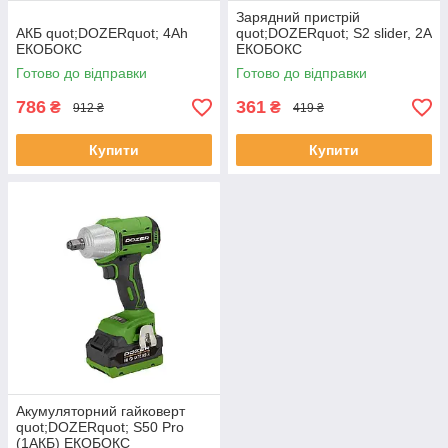
Зарядний пристрій
АКБ quot;DOZERquot; 4Ah
quot;DOZERquot; S2 slider, 2А
ЕКОБОКС
ЕКОБОКС
Готово до відправки
Готово до відправки
786
361
₴
₴
912 ₴
419 ₴
Купити
Купити
Акумуляторний гайковерт
quot;DOZERquot; S50 Pro
(1АКБ) ЕКОБОКС