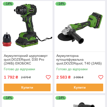
–14%
–14%
Акумуляторний шуруповерт
Акумуляторна
quot;DOZERquot; D30 Pro
кутошліфувальна
(2АКБ) ЕКОБОКС
quot;DOZERquot; T40 (2АКБ)
ЕКОБОКС
Готово до відправки
Готово до відправки
1 792
2 583
₴
₴
2 079 ₴
2 996 ₴
Купити
Купити
–14%
–14%