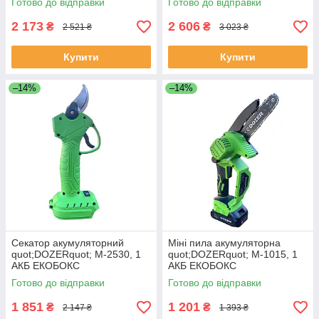
Готово до відправки
Готово до відправки
2 173
2 606
₴
₴
2 521 ₴
3 023 ₴
Купити
Купити
–14%
–14%
Секатор акумуляторний
Міні пила акумуляторна
quot;DOZERquot; М-2530, 1
quot;DOZERquot; М-1015, 1
АКБ ЕКОБОКС
АКБ ЕКОБОКС
Готово до відправки
Готово до відправки
1 851
1 201
₴
₴
2 147 ₴
1 393 ₴