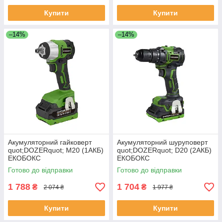
Купити
Купити
–14%
–14%
Акумуляторний гайковерт
Акумуляторний шуруповерт
quot;DOZERquot; M20 (1АКБ)
quot;DOZERquot; D20 (2АКБ)
ЕКОБОКС
ЕКОБОКС
Готово до відправки
Готово до відправки
1 788
1 704
₴
₴
2 074 ₴
1 977 ₴
Купити
Купити