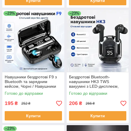
Купити
Купити
–23%
–23%
Навушники бездротові F9 з
Бездротові Bluetooth-
Bluetooth та зарядним
навушники HK3 TWS
кейсом, Чорні / Навушники
вакуумні з LED-дисплеєм,
вакуумні з дисплеєм
шумозаглушенням,
Готово до відправки
Готово до відправки
(ЕКОБОКС)
мікрофоном, ігровим
режимом та зарядним
195
206
₴
₴
252 ₴
266 ₴
(ЕКОБОКС)
Купити
Купити
–23%