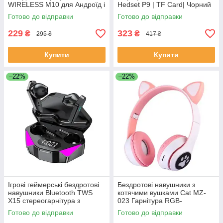
WIRELESS M10 для Андроїд і
Hedset P9 | TF Card| Чорний
IOS Bluetooth навушники
ЕКОБОКС
Готово до відправки
Готово до відправки
ЕКОБОКС
229
323
₴
₴
295 ₴
417 ₴
Купити
Купити
–22%
–22%
Ігрові геймерські бездротові
Бездротові навушники з
навушники Bluetooth TWS
котячими вушками Cat MZ-
X15 стереогарнітура з
023 Гарнітура RGB-
мікрофоном зарядним
підсвіткою FM microSD
Готово до відправки
Готово до відправки
кейсом ЕКОБОКС
Рожеві ЕКОБОКС