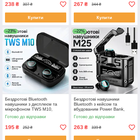
238
267
₴
₴
307 ₴
344 ₴
Купити
Купити
–23%
–22%
Бездротові Bluetooth
Бездротові навушники
навушники з дисплеєм та
Bluetooth з кейсом та
мікрофоном TWS M10,
вбудованим Power Bank,
Чорний / Блютуз навушники з
M25, Чорний / Вакуумні
Готово до відправки
Готово до відправки
функцією PowerBank
навушники з дисплеєм
(ЕКОБОКС)
(ЕКОБОКС)
195
263
₴
₴
252 ₴
339 ₴