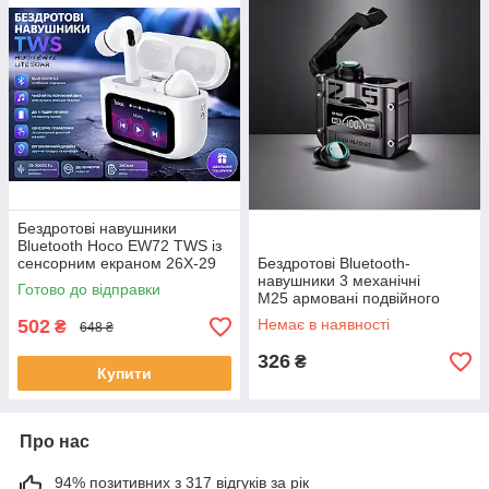
Бездротові навушники
Bluetooth Hoco EW72 TWS із
сенсорним екраном 26X-29
Бездротові Bluetooth-
(ЕКОБОКС)
навушники 3 механічні
Готово до відправки
M25 армовані подвійного
режиму ігрові ЕКОБОКС
502
Немає в наявності
₴
648 ₴
326
₴
Купити
Про нас
94% позитивних з 317 відгуків за рік