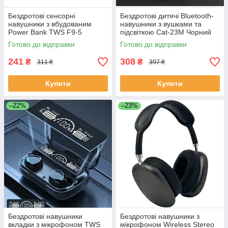
Бездротові сенсорні
Бездротові дитячі Bluetooth-
навушники з вбудованим
навушники з вушками та
Power Bank TWS F9-5
підсвіткою Cat-23M Чорний
ЕКОБОКС
ЕКОБОКС
Готово до відправки
Готово до відправки
241
308
₴
₴
311 ₴
397 ₴
Купити
Купити
–22%
–23%
Бездротові навушники
Бездротові навушники з
вкладки з мікрофоном TWS
мікрофоном Wireless Stereo