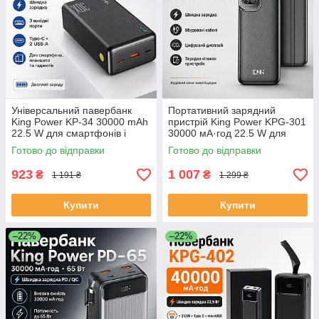
Універсальний павербанк
Портативний зарядний
King Power KP-34 30000 mAh
пристрій King Power KPG-301
22.5 W для смартфонів і
30000 мА·год 22.5 W для
ґаджетів ЕКОБОКС
подорожей і щоденного
Готово до відправки
Готово до відправки
використання ЕКОБОКС
923
1 007
₴
₴
1 191 ₴
1 299 ₴
Купити
Купити
–22%
–22%