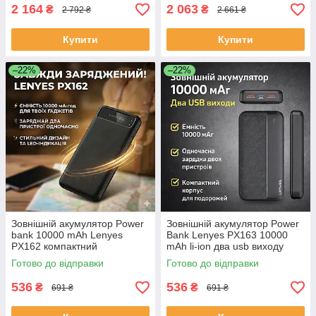
ЕКОБОКС
2 164
2 063
₴
₴
2 792 ₴
2 661 ₴
Купити
Купити
–22%
–22%
Зовнішній акумулятор Power
Зовнішній акумулятор Power
bank 10000 mAh Lenyes
Bank Lenyes PX163 10000
PX162 компактний
mAh li-ion два usb виходу
універсальний на 2 входи
136х68х15 6 мм ЕКОБОКС
Готово до відправки
Готово до відправки
Чорний ЕКОБОКС
536
536
₴
₴
691 ₴
691 ₴