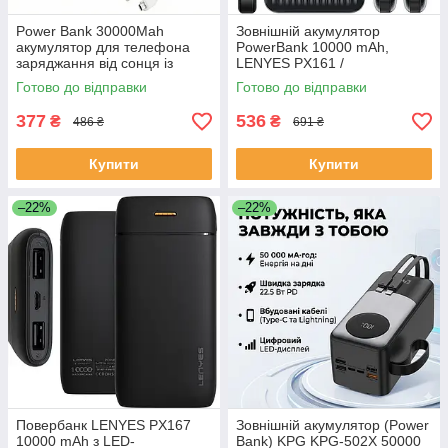
Power Bank 30000Mah
Зовнішній акумулятор
акумулятор для телефона
PowerBank 10000 mAh,
заряджання від сонця із
LENYES PX161 /
сонячною батареєю Power
Портативний акумулятор /
Готово до відправки
Готово до відправки
Bank 30000Mah акумулятор
Повербанк для телефона /
для телефона
УМБ ЕКОБОКС
377
536
₴
₴
486 ₴
691 ₴
Купити
Купити
–22%
–22%
Повербанк LENYES PX167
Зовнішній акумулятор (Power
10000 mAh з LED-
Bank) KPG KPG-502X 50000