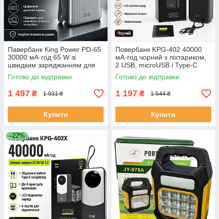
Павербанк King Power PD-65
Повербанк KPG-402 40000
30000 мА·год 65 W зі
мА·год чорний з ліхтариком,
швидким заряджанням для
2 USB, microUSB і Type-C
смартфона, планшета та
ЕКОБОКС
Готово до відправки
Готово до відправки
ноутбука ЕКОБОКС
1 497
1 197
₴
₴
1 931 ₴
1 544 ₴
Купити
Купити
–22%