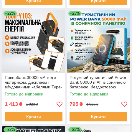
Купити
Купити
–22%
–23%
Повербанк 30000 мА·год з
Потужний туристичний Power
ліхтариком, дисплеєм і
Bank 50000 mAh із сонячною
вбудованими кабелями Type-
батареєю, бездротовою
C | Lightning TUGII-Y103
зарядкою і 4 вбудованими
Готово до відправки
Готово до відправки
ЕКОБОКС
кабелями (Fast Charge
22.5W)
1 413
795
₴
₴
1 823 ₴
1 026 ₴
Купити
Купити
–22%
–23%