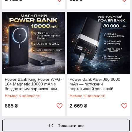
Power Bank King Power WPG-
Power Bank Awei J86 8000
104 Magnetic 10000 mAh з
mAh — потужний
бездротовим заряджанням
портативний зовнішній
MagSafe і швидким
акумулятор зі швидким
Немає в наявності
Немає в наявності
заряджанням QC 3.0/PD
заряджанням ЕКОБОКС
22.5W ЕКОБОКС
885
2 669
₴
₴
Показати ще