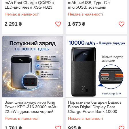
mAh Fast Charge QC/PD з
mAh, 4×USB, Type-C +
LED-дисплеєм XSS-PB23
microUSB, зовнішній
Чорний ЕКОБОКС
акумулятор з дисплеєм і
Немає в наявності
Немає в наявності
ліхтариком, чорний
ЕКОБОКС
2 291
1 673
₴
₴
Зовнішній акумулятор King
Портативна батарея Baseus
Power KPG-316 30000 mAh
Bipow Digital Display Fast
22.5W з дисплеєм чорний
Charge Power Bank 10000
ЕКОБОКС
mAh 20W ЕКОБОКС
Немає в наявності
Немає в наявності
1 781
925
₴
₴