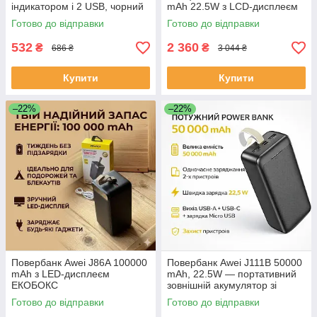
індикатором і 2 USB, чорний
mAh 22.5W з LCD-дисплеєм
ЕКОБОКС
ЕКОБОКС
Готово до відправки
Готово до відправки
532
2 360
₴
₴
686 ₴
3 044 ₴
Купити
Купити
–22%
–22%
Повербанк Awei J86A 100000
Повербанк Awei J111B 50000
mAh з LED-дисплеєм
mAh, 22.5W — портативний
ЕКОБОКС
зовнішній акумулятор зі
швидким заряджанням, 3
Готово до відправки
Готово до відправки
виходи, Li-Pol, чорний