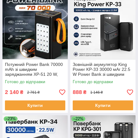
Потужний Power Bank 70000
Зовнішній акумулятор King
mAh зі швидким
Power KP-33 30000 мАг 22.5
заряджанням XP-51 20 W,
W Power Bank зі швидким
кемпінговою LED-лампою та
заряджанням ЕКОБОКС
Готово до відправки
Готово до відправки
цифровим дисплеєм
ЕКОБОКС
2 140
888
₴
₴
2 761 ₴
1 146 ₴
Купити
Купити
–23%
–22%