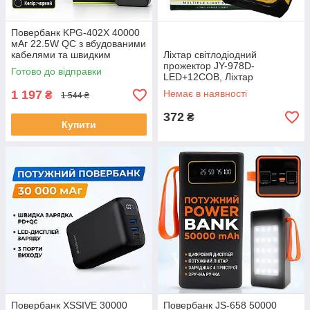
Повербанк KPG-402X 40000
мАг 22.5W QC з вбудованими
кабелями та швидким
Ліхтар світлодіодний
заряджанням ЕКОБОКС
прожектор JY-978D-
Готово до відправки
LED+12COB, Ліхтар
аварійний світлодіодний
1 197
Немає в наявності
₴
1 544 ₴
акумуляторний ЕКОБОКС
372
₴
Купити
Повербанк XSSIVE 30000
Повербанк JS-658 50000