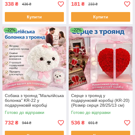
338
181
₴
₴
436 ₴
233 ₴
Купити
Купити
–22%
–22%
Собака з троянд "Мальтійська
Серце з троянд у
болонка" KR-22 у
подарунковій коробці (KR-20)
подарунковій коробці
(Розмір серця 28/25/13 см)
Оригінальний подарунок зі
Романтичний подарунок Love
Готово до відправки
Готово до відправки
штучних троянд ЕКОБОКС
Box ЕКОБОКС
732
536
₴
₴
944 ₴
691 ₴