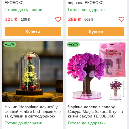
ЕКОБОКС
червона ЕКОБОКС
Готово до відправки
Готово до відправки
101
389
₴
₴
130 ₴
502 ₴
Купити
Купити
–22%
–22%
Нічник "Новорічна ялинка" у
Чарівне дерево з паперу
скляній колбі з Led-підсвіткою
Сакура Magic Sakura Штучна
та кулями зі світлодіодною
квітка сакури ТЕКОБОКС
гірляндою ЕКОБОКС
Готово до відправки
Готово до відправки