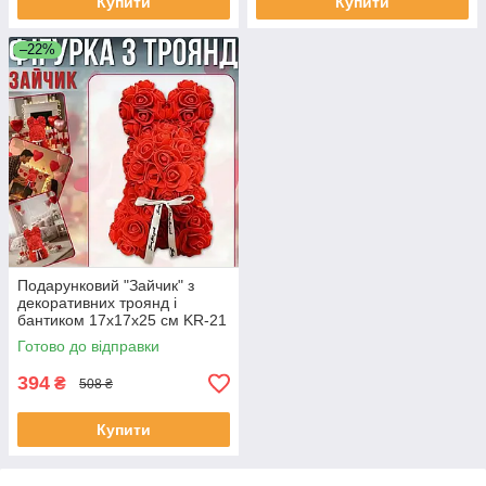
Купити
Купити
–22%
Подарунковий "Зайчик" з
декоративних троянд і
бантиком 17х17х25 см KR-21
Квітковий зайчик із 3D троянд
Готово до відправки
ЕКОБОКС
394
₴
508 ₴
Купити