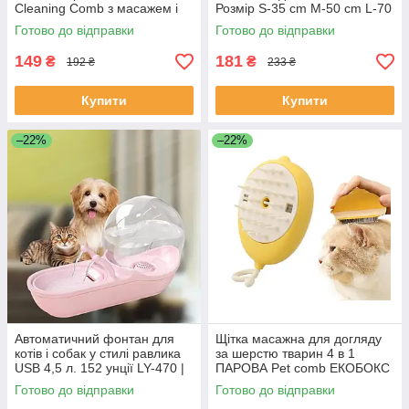
Cleaning Comb з масажем і
Розмір S-35 cm M-50 cm L-70
чищенням речей Pink W28
cm ЕКОБОКС
Готово до відправки
Готово до відправки
ЕКОБОКС
149
181
₴
₴
192 ₴
233 ₴
Купити
Купити
–22%
–22%
Автоматичний фонтан для
Щітка масажна для догляду
котів і собак у стилі равлика
за шерстю тварин 4 в 1
USB 4,5 л. 152 унції LY-470 |
ПАРОВА Pet comb ЕКОБОКС
Поїльник для тварин
Готово до відправки
Готово до відправки
ЕКОБОКС