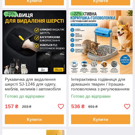
Купити
Купити
–23%
–22%
Рукавичка для видалення
Інтерактивна годівниця для
шерсті SJ-1246 для одягу,
домашніх тварин / Іграшка-
меблів, килимів і автомобіля
головоломка з регулюванням
ЕКОБОКС
висоти (ЕКОБОКС)
Готово до відправки
Готово до відправки
157
536
₴
₴
203 ₴
691 ₴
Купити
Купити