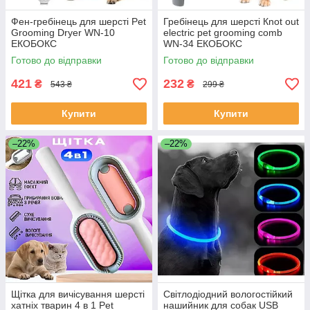
Фен-гребінець для шерсті Pet
Гребінець для шерсті Кnot out
Grooming Dryer WN-10
electric pet grooming comb
ЕКОБОКС
WN-34 ЕКОБОКС
Готово до відправки
Готово до відправки
421
232
₴
₴
543 ₴
299 ₴
Купити
Купити
–22%
–22%
Щітка для вичісування шерсті
Світлодіодний вологостійкий
хатніх тварин 4 в 1 Pet
нашийник для собак USB