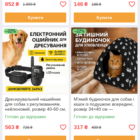
852
146
₴
₴
1 099 ₴
188 ₴
Купити
Купити
–22%
–22%
Дресирувальний нашийник
М'який будиночок для собак і
для собак з регулюванням,
кішок із подушкою всередині,
нейлоновий, розмір 40-60 см,
розмір 34×40 см —
чорний PR55 ЕКОБОКС
комфортне укриття для
Готово до відправки
Готово до відправки
хатніх тварин ЕКОБОКС
563
317
₴
₴
726 ₴
409 ₴