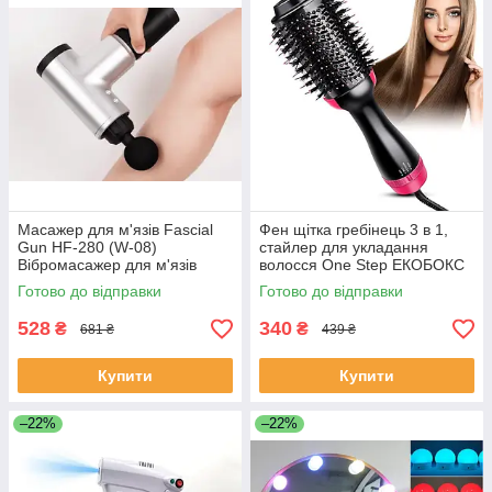
Масажер для м'язів Fascial
Фен щітка гребінець 3 в 1,
Gun HF-280 (W-08)
стайлер для укладання
Вібромасажер для м'язів
волосся One Step ЕКОБОКС
ЕКОБОКС
Готово до відправки
Готово до відправки
528
340
₴
₴
681 ₴
439 ₴
Купити
Купити
–22%
–22%