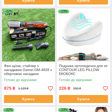
Купити
Купити
–22%
–23%
Фен-щітка, стайлер з
Подушка ортопедична для ніг
насадками Gemei GM-4828 з
CONTOUR LEG PILLOW
обертовою насадкою
ЕКОБОКС
ЕКОБОКС
Готово до відправки
Готово до відправки
875
226
₴
₴
1 129 ₴
292 ₴
Купити
Купити
–22%
–23%