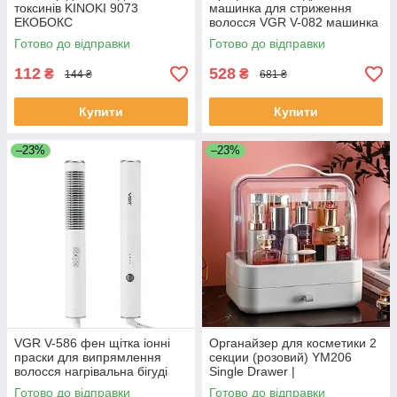
токсинів KINOKI 9073
машинка для стриження
ЕКОБОКС
волосся VGR V-082 машинка
для волосся бороди
Готово до відправки
Готово до відправки
ЕКОБОКС
112
528
₴
₴
144 ₴
681 ₴
Купити
Купити
–23%
–23%
VGR V-586 фен щітка іонні
Органайзер для косметики 2
праски для випрямлення
секции (розовий) YM206
волосся нагрівальна бігуді
Single Drawer |
ЕКОБОКС
Косметический органайзер
Готово до відправки
Готово до відправки