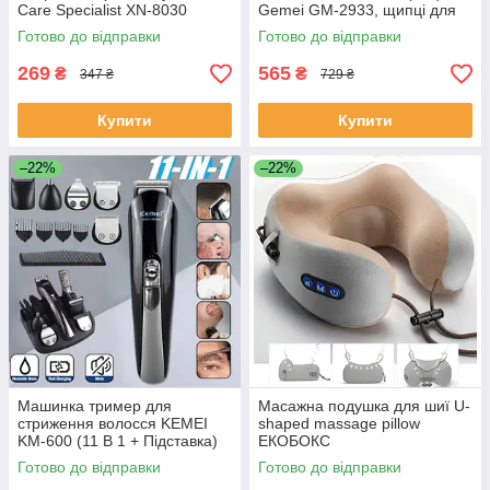
Care Specialist XN-8030
Gemei GM-2933, щипці для
Найкраща ціна! ЕКОБОКС
завивання волосся АКЦІЯ
Готово до відправки
Готово до відправки
ЕКОБОКС
269
565
₴
₴
347 ₴
729 ₴
Купити
Купити
–22%
–22%
Машинка тример для
Масажна подушка для шиї U-
стриження волосся KEMEI
shaped massage pillow
KM-600 (11 В 1 + Підставка)
ЕКОБОКС
ЕКОБОКС
Готово до відправки
Готово до відправки