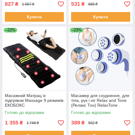
827
531
₴
₴
1 067 ₴
685 ₴
Купити
Купити
–22%
–23%
Масажний Матрац із
Масажер для схуднення, для
підігрівом Massage 9 режимів
тіла, рук і ніг Relax and Tone
ЕКОБОКС
(Релакс Тон) RelaxTone
ЕКОБОКС
Готово до відправки
Готово до відправки
1 355
389
₴
₴
1 748 ₴
502 ₴