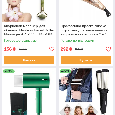
Кварцовий масажер для
Професійна праска плоска
обличчя Flawless Facial Roller
спіральна для завивання та
Massager ART-339 ЕКОБОКС
випрямлення волосся 2 в 1
Hair Curling Iron WA-1
Готово до відправки
Готово до відправки
ЕКОБОКС
156
292
₴
₴
201 ₴
377 ₴
Купити
Купити
–23%
–22%