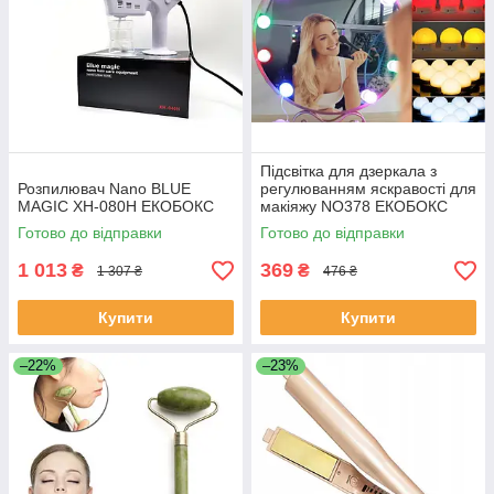
Підсвітка для дзеркала з
Розпилювач Nano BLUE
регулюванням яскравості для
MAGIC XH-080H ЕКОБОКС
макіяжу NO378 ЕКОБОКС
Готово до відправки
Готово до відправки
1 013
369
₴
₴
1 307 ₴
476 ₴
Купити
Купити
–22%
–23%