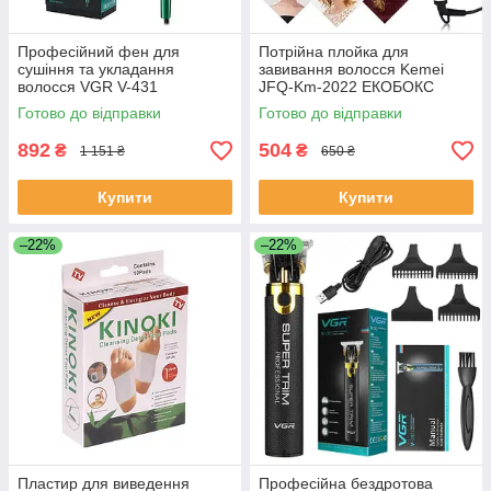
Професійний фен для
Потрійна плойка для
сушіння та укладання
завивання волосся Kemei
волосся VGR V-431
JFQ-Km-2022 ЕКОБОКС
ЕКОБОКС
Готово до відправки
Готово до відправки
892
504
₴
₴
1 151 ₴
650 ₴
Купити
Купити
–22%
–22%
Пластир для виведення
Професійна бездротова