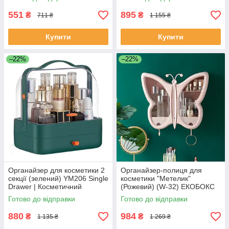
ЕКОБОКС
551
895
₴
₴
711 ₴
1 155 ₴
Купити
Купити
–22%
–22%
Органайзер для косметики 2
Органайзер-полиця для
секції (зелений) YM206 Single
косметики "Метелик"
Drawer | Косметичний
(Рожевий) (W-32) ЕКОБОКС
органайзер ЕКОБОКС
Готово до відправки
Готово до відправки
880
984
₴
₴
1 135 ₴
1 269 ₴