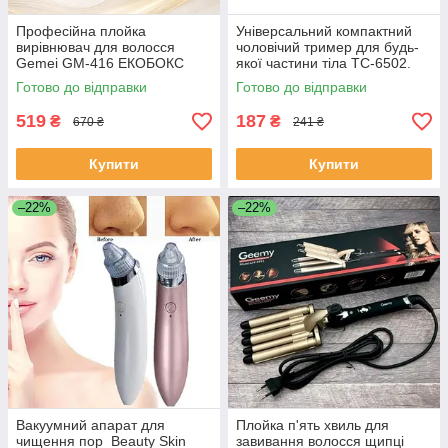
Професійна плойка
Універсальний компактний
вирівнювач для волосся
чоловічий тример для будь-
Gemei GM-416 ЕКОБОКС
якої частини тіла TC-6502.
Найкраща ціна! ЕКОБОКС
Готово до відправки
Готово до відправки
519
187
₴
₴
670 ₴
241 ₴
Купити
Купити
–22%
–22%
Вакуумний апарат для
Плойка п'ять хвиль для
чищення пор Beauty Skin
завивання волосся щипці