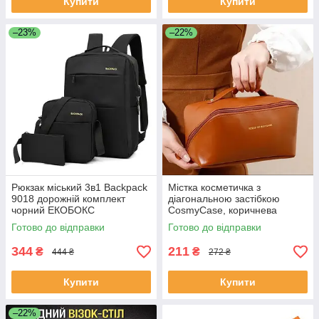
Купити
Купити
–23%
–22%
Рюкзак міський 3в1 Backpack
Містка косметичка з
9018 дорожній комплект
діагональною застібкою
чорний ЕКОБОКС
CosmyCase, коричнева
ЕКОБОКС
Готово до відправки
Готово до відправки
344
211
₴
₴
444 ₴
272 ₴
Купити
Купити
–22%