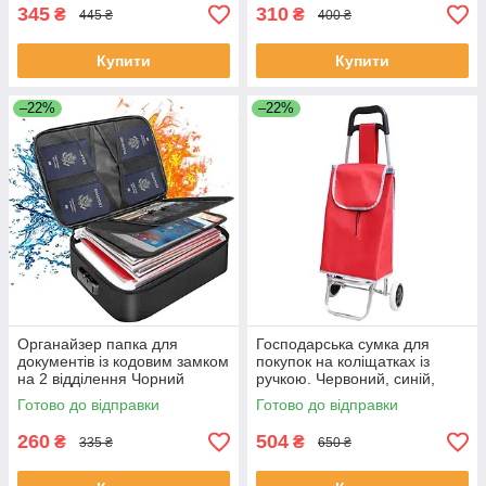
345
310
₴
₴
445 ₴
400 ₴
Купити
Купити
–22%
–22%
Органайзер папка для
Господарська сумка для
документів із кодовим замком
покупок на коліщатках із
на 2 відділення Чорний
ручкою. Червоний, синій,
ЕКОБОКС
жовтогарячийSKK-01
Готово до відправки
Готово до відправки
(46*27*18) ЕКОБОКС
260
504
₴
₴
335 ₴
650 ₴