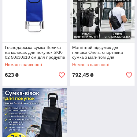
Господарська сумка Велика
Магнітний підсумок для
на колесах для покупок SKK-
пляшки One's: спортивна
02 50х30х18 см для продуктів
сумка з магнітом для
на колесах Синій ЕКОБОКС
спортзалу та барсетка через
Немає в наявності
Немає в наявності
плече ЕКОБОКС
623
792,45
₴
₴