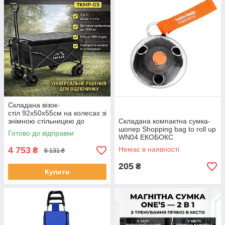
Складана візок-
стіл 92х50х55см на колесах зі
знімною стільницею до
Складана компактна сумка-
200кг TKMP-03 ЕКОБОКС
шопер Shopping bag to roll up
Готово до відправки
WN04 ЕКОБОКС
4 753
Немає в наявності
₴
6 131 ₴
205
₴
Купити