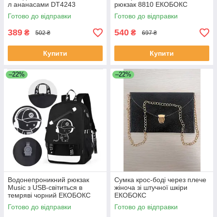
л ананасами DT4243
рюкзак 8810 ЕКОБОКС
ЕКОБОКС
Готово до відправки
Готово до відправки
389
540
₴
₴
502 ₴
697 ₴
Купити
Купити
–22%
–22%
Водонепроникний рюкзак
Сумка крос-боді через плече
Music з USB-світиться в
жіноча зі штучної шкіри
темряві чорний ЕКОБОКС
ЕКОБОКС
Готово до відправки
Готово до відправки