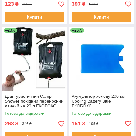
123
397
₴
₴
159 ₴
512 ₴
Купити
Купити
–23%
–23%
Душ туристичний Camp
Акумулятор холоду 200 мл
Shower похідний переносний
Cooling Battery Blue
дачний на 20 л ЕКОБОКС
ЕКОБОКС
Готово до відправки
Готово до відправки
268
151
₴
₴
346 ₴
195 ₴