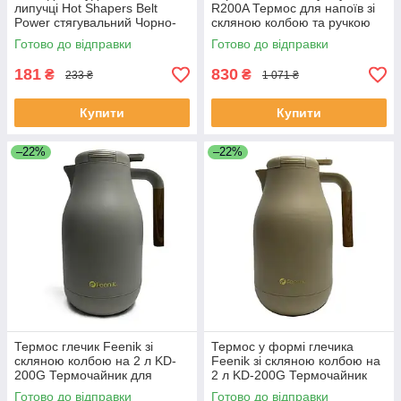
липучці Hot Shapers Belt
R200A Термос для напоїв зі
Power стягувальний Чорно-
скляною колбою та ручкою
синій ЕКОБОКС
ЕКОБОКС
Готово до відправки
Готово до відправки
181
830
₴
₴
233 ₴
1 071 ₴
Купити
Купити
–22%
–22%
Термос глечик Feenik зі
Термос у формі глечика
скляною колбою на 2 л KD-
Feenik зі скляною колбою на
200G Термочайник для
2 л KD-200G Термочайник
напоїв Сірий ЕКОБОКС
для напоїв Бежевий
Готово до відправки
Готово до відправки