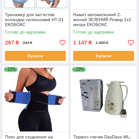
Тренажер для зап'ястків
Намет автоматичний 2-
еспандер силіконовий HT-01
місний ЗЕЛЕНИЙ Розмір 2х2
ЕКОБОКС
метра ЕКОБОКС
Готово до відправки
Готово до відправки
267
1 147
₴
₴
344 ₴
1 480 ₴
Купити
Купити
–22%
–23%
Пояс для схуднення на
Термос-глечик DayDays WL-