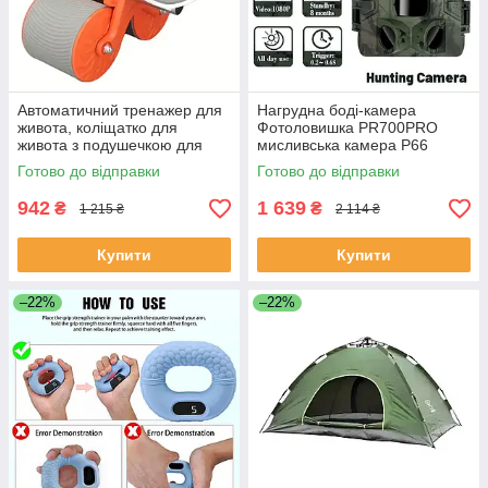
Автоматичний тренажер для
Нагрудна боді-камера
живота, коліщатко для
Фотоловишка PR700PRO
живота з подушечкою для
мисливська камера P66
пуш-апа,WHEEL ЕКОБОКС
12mp з екраном і нічним
Готово до відправки
Готово до відправки
баченням ЕКОБОКС
942
1 639
₴
₴
1 215 ₴
2 114 ₴
Купити
Купити
–22%
–22%