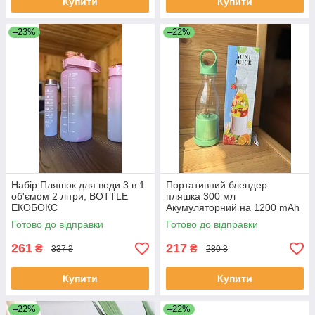
Купити
Купити
–23%
–22%
Набір Пляшок для води 3 в 1
Портативний блендер
об'ємом 2 літри, BOTTLE
пляшка 300 мл
ЕКОБОКС
Акумуляторний на 1200 mAh
Переносний компактний
Готово до відправки
Готово до відправки
міксер ЕКОБОКС
261
217
₴
₴
337 ₴
280 ₴
Купити
Купити
–22%
–22%