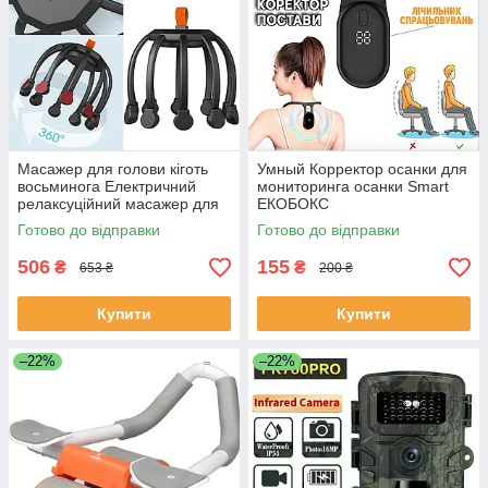
Масажер для голови кіготь
Умный Корректор осанки для
восьминога Електричний
мониторинга осанки Smart
релаксуційний масажер для
ЕКОБОКС
шкіри голови ЕКОБОКС
Готово до відправки
Готово до відправки
506
155
₴
₴
653 ₴
200 ₴
Купити
Купити
–22%
–22%