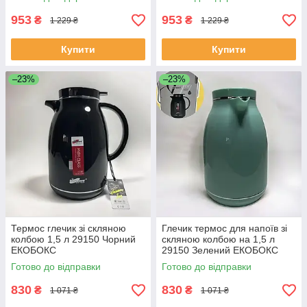
ЕКОБОКС
953
953
₴
₴
1 229 ₴
1 229 ₴
Купити
Купити
–23%
–23%
Термос глечик зі скляною
Глечик термос для напоїв зі
колбою 1,5 л 29150 Чорний
скляною колбою на 1,5 л
ЕКОБОКС
29150 Зелений ЕКОБОКС
Готово до відправки
Готово до відправки
830
830
₴
₴
1 071 ₴
1 071 ₴