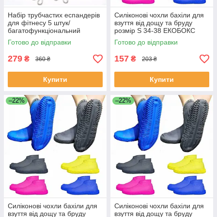
Набір трубчастих еспандерів
Силіконові чохли бахіли для
для фітнесу 5 штук/
взуття від дощу та бруду
багатофункціональний
розмір S 34-38 ЕКОБОКС
комплект + Чохол ЕКОБОКС
Готово до відправки
Готово до відправки
279
157
₴
₴
360 ₴
203 ₴
Купити
Купити
–22%
–22%
Силіконові чохли бахіли для
Силіконові чохли бахіли для
взуття від дощу та бруду
взуття від дощу та бруду