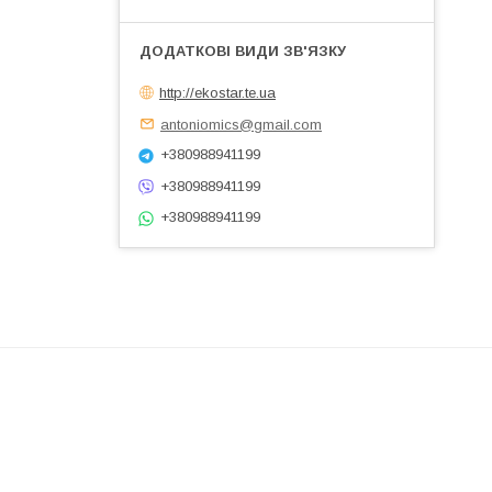
http://ekostar.te.ua
antoniomics@gmail.com
+380988941199
+380988941199
+380988941199